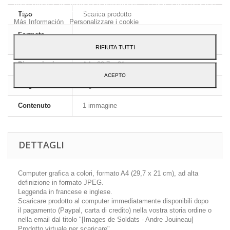
analizzando le tue abitudini di navigazione. Per dare il tuo consenso
al suo utilizzo, premi il pulsante Accetto.
Tipo
Scarica prodotto
Más Información
Personalizzare i cookie
Formato
JPEG HD
immagine
RIFIUTA TUTTI
Dimensioni
A4 - 29,7 x 21 cm
ACEPTO
Lingua
Inglese e francese
Contenuto
1 immagine
DETTAGLI
Computer grafica a colori, formato A4 (29,7 x 21 cm), ad alta
definizione in formato JPEG.
Leggenda in francese e inglese.
Scaricare prodotto al computer immediatamente disponibili dopo
il pagamento (Paypal, carta di credito) nella vostra storia ordine o
nella email dal titolo "[Images de Soldats - Andre Jouineau]
Prodotto virtuale per scaricare".