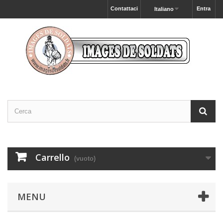
Contattaci
Entra
Italiano
Carrello
(vuoto)
MENU