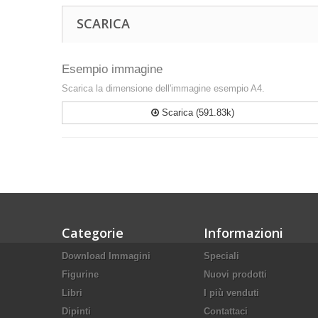
SCARICA
Esempio immagine
Scarica la dimensione dell'immagine esempio A4.
Scarica (591.83k)
Categorie
Informazioni
Download Immagini
Speciali
Figurine
Nuovi prodotti
Libri
I più venduti
Dipinti
Contattaci