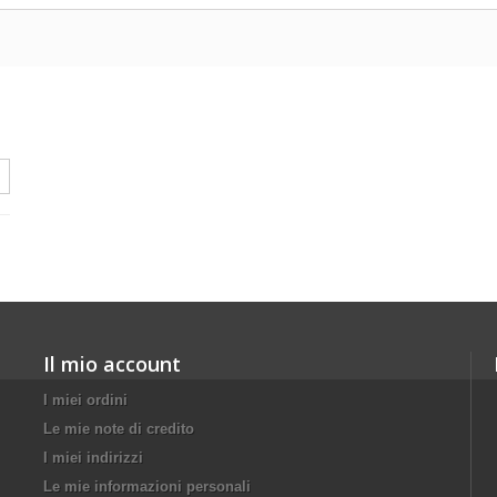
Il mio account
I miei ordini
Le mie note di credito
I miei indirizzi
Le mie informazioni personali