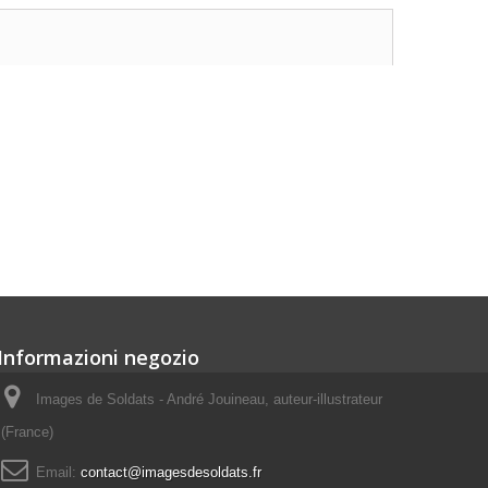
Informazioni negozio
Images de Soldats - André Jouineau, auteur-illustrateur
(France)
Email:
contact@imagesdesoldats.fr