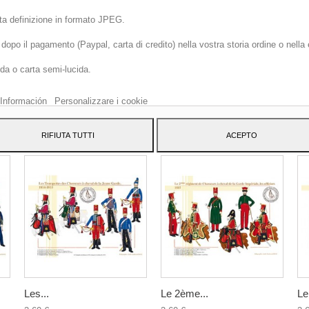
lta definizione in formato JPEG.
opo il pagamento (Paypal, carta di credito) nella vostra storia ordine o nella
o sito web utilizza cookie propri e di terze parti per migliorare i nostri servizi 
ida o carta semi-lucida.
arti pubblicità relativa alle tue preferenze analizzando le tue abitudini di
azione. Per dare il tuo consenso al suo utilizzo, premi il pulsante Accetto.
Información
Personalizzare i cookie
ATEGORY:
RIFIUTA TUTTI
ACEPTO
Les...
Le 2ème...
Le.