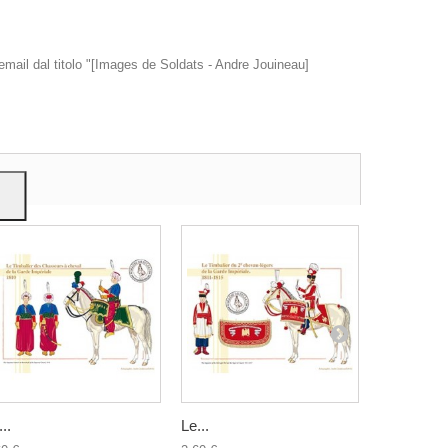
 email dal titolo "[Images de Soldats - Andre Jouineau]
e
..
Le...
Les Dragon