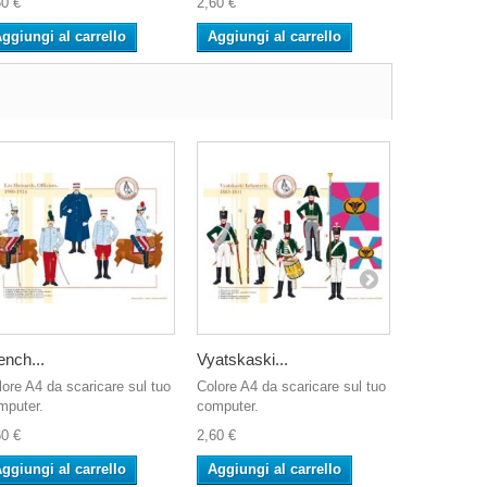
60 €
2,60 €
2,60 €
ggiungi al carrello
Aggiungi al carrello
Aggiungi 
ench...
Vyatskaski...
Le 13ème.
lore A4 da scaricare sul tuo
Colore A4 da scaricare sul tuo
Colore A4 d
mputer.
computer.
computer.
60 €
2,60 €
2,60 €
ggiungi al carrello
Aggiungi al carrello
Aggiungi 