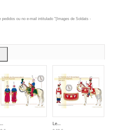
edidos ou no e-mail intitulado "[Images de Soldats -
trar
ão.
..
Le...
Les Dragon