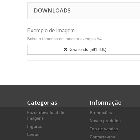
DOWNLOADS
Exemplo de imagem
Baixe o tamanho da imagem exemplo A4.
Downloads (591.83k)
Categorias
Informação
Fazer download de
Promoções
imagens
Novos produtos
Figuras
Top de vendas
Livros
Contacte-nos