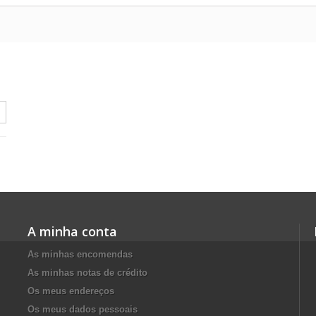
A minha conta
As minhas encomendas
As minhas notas de crédito
Os meus endereços
Os meus dados pessoais