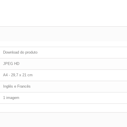
Download do produto
JPEG HD
A4 - 29,7 x 21 cm
Inglês e Francês
1 imagem