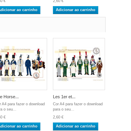
60 €
2,60 €
2,60 €
dicionar ao carrinho
Adicionar ao carrinho
Adicionar
e Horse...
Les 1er et...
The Lancer
r A4 para fazer o download
Cor A4 para fazer o download
Cor A4 para
a o seu...
para o seu...
para o seu..
60 €
2,60 €
2,60 €
dicionar ao carrinho
Adicionar ao carrinho
Adicionar