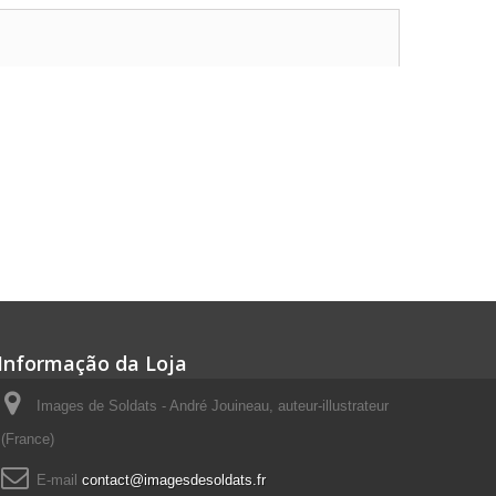
Informação da Loja
Images de Soldats - André Jouineau, auteur-illustrateur
(France)
E-mail
contact@imagesdesoldats.fr