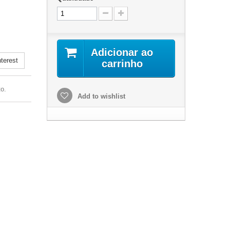
.
Adicionar ao
terest
carrinho
o.
Add to wishlist