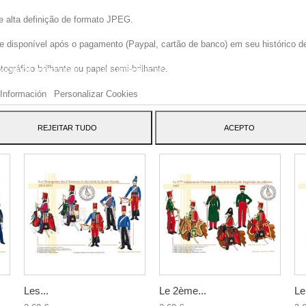
e alta definição de formato JPEG.
disponível após o pagamento (Paypal, cartão de banco) em seu histórico de p
site usa cookies próprios e de terceiros para melhorar nossos serviços e mos
gráfico brilhante ou papel semi-brilhante.
blicidade relacionada às suas preferências, analisando seus hábitos navegaç
 dar seu consentimento ao seu uso, pressione o botão Aceito.
Información
Personalizar Cookies
ATEGORY:
REJEITAR TUDO
ACEPTO
Les...
Le 2ème...
Le.