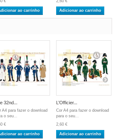
60 €
2,60 €
2,60 €
dicionar ao carrinho
Adicionar ao carrinho
Adicionar
e 32nd...
L’Officier...
Le 30ème.
r A4 para fazer o download
Cor A4 para fazer o download
Cor A4 para
a o seu...
para o seu...
para o seu..
60 €
2,60 €
2,60 €
dicionar ao carrinho
Adicionar ao carrinho
Adicionar