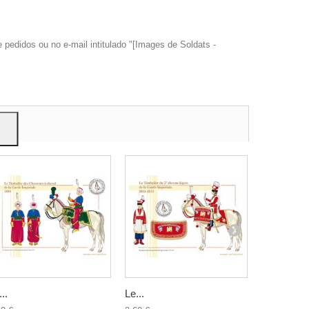
edidos ou no e-mail intitulado "[Images de Soldats -
trar
ão.
..
Le...
Les Dragon