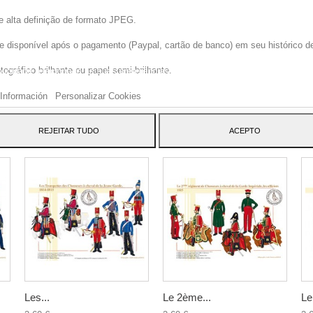
e alta definição de formato JPEG.
disponível após o pagamento (Paypal, cartão de banco) em seu histórico de p
site usa cookies próprios e de terceiros para melhorar nossos serviços e mos
gráfico brilhante ou papel semi-brilhante.
blicidade relacionada às suas preferências, analisando seus hábitos navegaç
 dar seu consentimento ao seu uso, pressione o botão Aceito.
Información
Personalizar Cookies
ATEGORY:
REJEITAR TUDO
ACEPTO
Les...
Le 2ème...
Le.