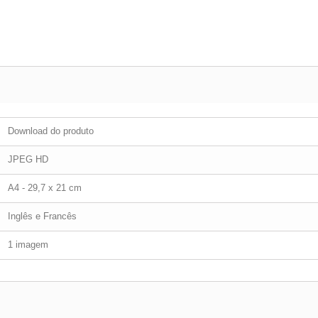
Download do produto
JPEG HD
A4 - 29,7 x 21 cm
Inglês e Francês
1 imagem