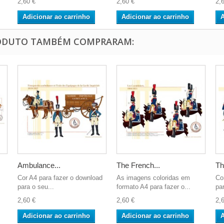
2,60 €
2,60 €
2,
Adicionar ao carrinho
Adicionar ao carrinho
A
RODUTO TAMBÉM COMPRARAM:
Ambulance...
The French...
Th
Cor A4 para fazer o download
As imagens coloridas em
Co
para o seu...
formato A4 para fazer o...
par
2,60 €
2,60 €
2,
Adicionar ao carrinho
Adicionar ao carrinho
A