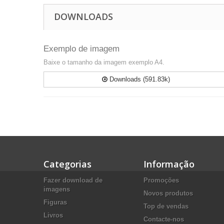
DOWNLOADS
Exemplo de imagem
Baixe o tamanho da imagem exemplo A4.
Downloads (591.83k)
Categorias
Informação
Fazer download de
Promoções
imagens
Novos produtos
Figuras
Top de vendas
Livros
Contacte-nos