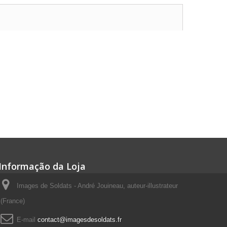
Informação da Loja
Images de Soldats - André Jouineau, auteur-illustrateur
(France)
E-mail
contact@imagesdesoldats.fr