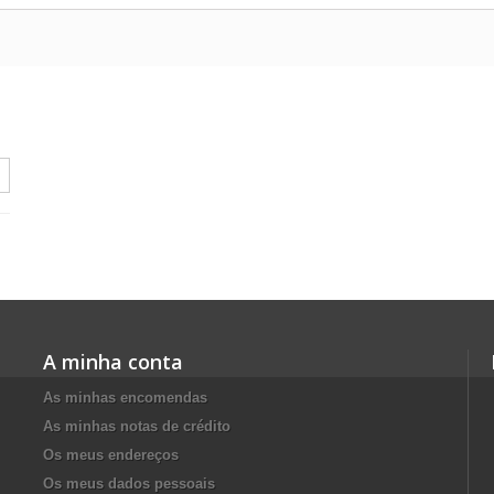
A minha conta
As minhas encomendas
As minhas notas de crédito
Os meus endereços
Os meus dados pessoais