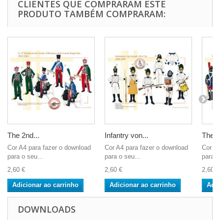
CLIENTES QUE COMPRARAM ESTE
PRODUTO TAMBÉM COMPRARAM:
The 2nd...
Infantry von...
The H
Cor A4 para fazer o download
Cor A4 para fazer o download
Cor A4
para o seu...
para o seu...
para o
2,60 €
2,60 €
2,60 €
Adicionar ao carrinho
Adicionar ao carrinho
Adic
DOWNLOADS