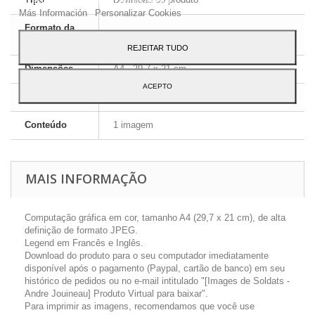
Más Información
Personalizar Cookies
Formato da
JPEG HD
imagem
REJEITAR TUDO
Dimensões
A4 - 29,7 x 21 cm
ACEPTO
Língua
Inglês e Francês
Conteúdo
1 imagem
MAIS INFORMAÇÃO
Computação gráfica em cor, tamanho A4 (29,7 x 21 cm), de alta
definição de formato JPEG.
Legend em Francês e Inglês.
Download do produto para o seu computador imediatamente
disponível após o pagamento (Paypal, cartão de banco) em seu
histórico de pedidos ou no e-mail intitulado "[Images de Soldats -
Andre Jouineau] Produto Virtual para baixar".
Para imprimir as imagens, recomendamos que você use