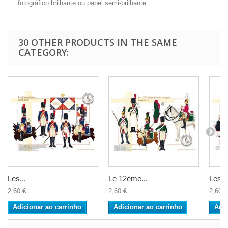
fotográfico brilhante ou papel semi-brilhante.
30 OTHER PRODUCTS IN THE SAME
CATEGORY:
Les...
Le 12ème...
Les...
2,60 €
2,60 €
2,60 €
Adicionar ao carrinho
Adicionar ao carrinho
Adic