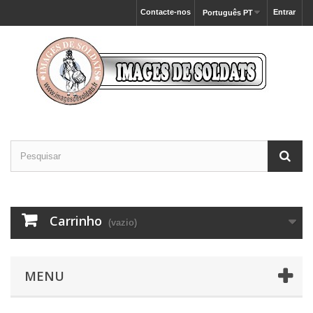
Contacte-nos
Entrar
Português PT
Carrinho
(vazio)
MENU