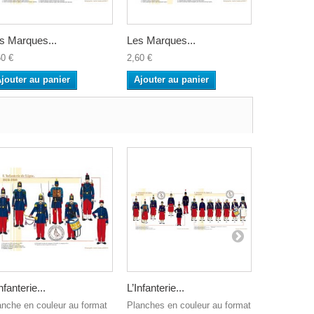
s Marques...
Les Marques...
Les Marqu
60 €
2,60 €
2,60 €
jouter au panier
Ajouter au panier
Ajouter a
nfanterie...
L’Infanterie...
2ème...
anche en couleur au format
Planches en couleur au format
Planche en 