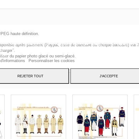
JPEG haute définition.
te Web utilise ses propres cookies et ceux de tiers pour améliorer nos servic
 montrer des publicités liées à vos préférences en analysant vos habitudes d
sponible après paiement (Paypal, carte de bancaire ou chèque bancaire) via l'
ation. Pour donner votre consentement à son utilisation, appuyez sur le bout
charger".
pter.
iliser du papier photo glacé ou semi-glacé.
 d'informations
Personnaliser les cookies
REJETER TOUT
J'ACCEPTE
CATÉGORIE :