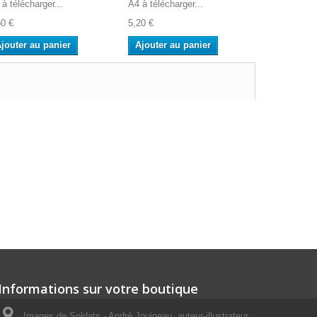
à télécharger...
A4 à télécharger...
A4 à télécha
60 €
5,20 €
2,60 €
jouter au panier
Ajouter au panier
Ajouter a
Informations sur votre boutique
Images de Soldats - André Jouineau, auteur-illustrateur