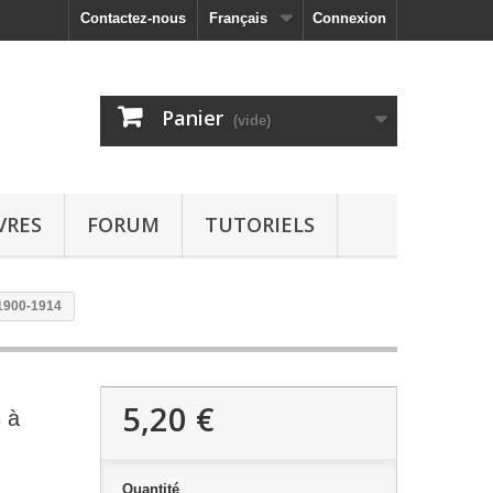
Contactez-nous
Français
Connexion
Panier
(vide)
VRES
FORUM
TUTORIELS
 1900-1914
5,20 €
 à
Quantité