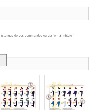
es et
e
historique de vos commandes ou via l'email intitulé "
on