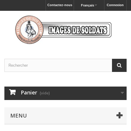
Contactez-nous
Connexion
Français
Panier
(vide)
MENU