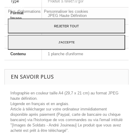
votre consentement à son utilisation, appuyez sur le bouton
Type
Produit à télécharger
Accepter.
Plus d'informations
Personnaliser les cookies
Format
JPEG Haute Définition
Image
REJETER TOUT
Dimensions
A4 - 29,7 x 21 cm
Langue
Français et Anglais
J'ACCEPTE
Contenu
1 planche d'uniforme
EN SAVOIR PLUS
Infographie en couleur taille A4 (29,7 x 21 cm) au format JPEG
haute définition.
Légende en français et en anglais.
Article à télécharger sur votre ordinateur immédiatement
disponible après paiement (Paypal, carte de bancaire ou chèque
bancaire) via l'historique de vos commandes ou via l'email intitulé
"[Images de Soldats - André Jouineau] Le produit que vous avez
acheté est prêt à être téléchargé".