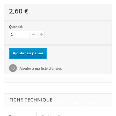
2,60 €
Quantité
Ajouter au panier
Ajouter à ma liste d'envies
FICHE TECHNIQUE
Ce site Web utilise ses propres cookies et ceux de tiers pour
améliorer nos services et vous montrer des publicités liées à vos
préférences en analysant vos habitudes de navigation. Pour donner