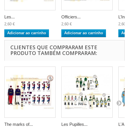
Les...
Officiers...
L’Infan
2,60 €
2,60 €
2,60 €
Adicionar ao carrinho
Adicionar ao carrinho
Adic
CLIENTES QUE COMPRARAM ESTE
PRODUTO TAMBÉM COMPRARAM:
The marks of...
Les Pupilles...
L'Artil