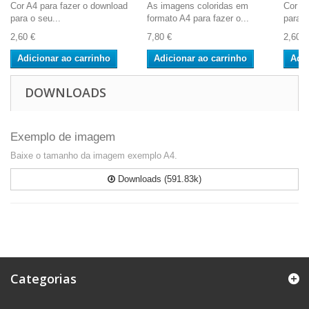
Cor A4 para fazer o download
As imagens coloridas em
Cor A4
para o seu...
formato A4 para fazer o...
para o
2,60 €
7,80 €
2,60 €
Adicionar ao carrinho
Adicionar ao carrinho
Adic
DOWNLOADS
Exemplo de imagem
Baixe o tamanho da imagem exemplo A4.
Downloads (591.83k)
Categorias