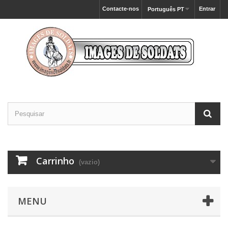
Contacte-nos
Entrar
Português PT
Carrinho
(vazio)
MENU