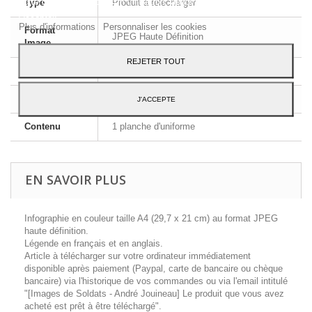
votre consentement à son utilisation, appuyez sur le bouton
Type
Produit à télécharger
Accepter.
Plus d'informations
Personnaliser les cookies
Format
JPEG Haute Définition
Image
REJETER TOUT
Dimensions
A4 - 29,7 x 21 cm
Langue
Français et Anglais
J'ACCEPTE
Contenu
1 planche d'uniforme
EN SAVOIR PLUS
Infographie en couleur taille A4 (29,7 x 21 cm) au format JPEG
haute définition.
Légende en français et en anglais.
Article à télécharger sur votre ordinateur immédiatement
disponible après paiement (Paypal, carte de bancaire ou chèque
bancaire) via l'historique de vos commandes ou via l'email intitulé
"[Images de Soldats - André Jouineau] Le produit que vous avez
acheté est prêt à être téléchargé".