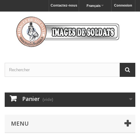
Contactez-nous
Connexion
Français
Panier
(vide)
MENU