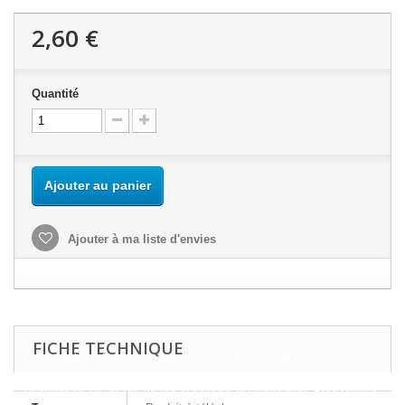
2,60 €
Quantité
Ajouter au panier
Ajouter à ma liste d'envies
FICHE TECHNIQUE
Ce site Web utilise ses propres cookies et ceux de tiers pour
améliorer nos services et vous montrer des publicités liées à vos
préférences en analysant vos habitudes de navigation. Pour donner