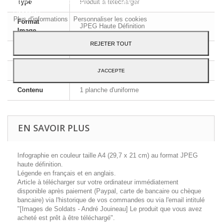
votre consentement à son utilisation, appuyez sur le bouton
Type
Produit à télécharger
Accepter.
Plus d'informations
Personnaliser les cookies
Format
JPEG Haute Définition
Image
REJETER TOUT
Dimensions
A4 - 29,7 x 21 cm
Langue
Français et Anglais
J'ACCEPTE
Contenu
1 planche d'uniforme
EN SAVOIR PLUS
Infographie en couleur taille A4 (29,7 x 21 cm) au format JPEG
haute définition.
Légende en français et en anglais.
Article à télécharger sur votre ordinateur immédiatement
disponible après paiement (Paypal, carte de bancaire ou chèque
bancaire) via l'historique de vos commandes ou via l'email intitulé
"[Images de Soldats - André Jouineau] Le produit que vous avez
acheté est prêt à être téléchargé".