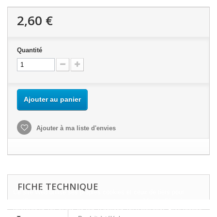
2,60 €
Quantité
Ajouter au panier
Ajouter à ma liste d'envies
FICHE TECHNIQUE
Ce site Web utilise ses propres cookies et ceux de tiers pour
améliorer nos services et vous montrer des publicités liées à vos
préférences en analysant vos habitudes de navigation. Pour donner