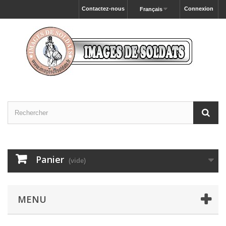
Contactez-nous
Connexion
Français
Panier
(vide)
MENU