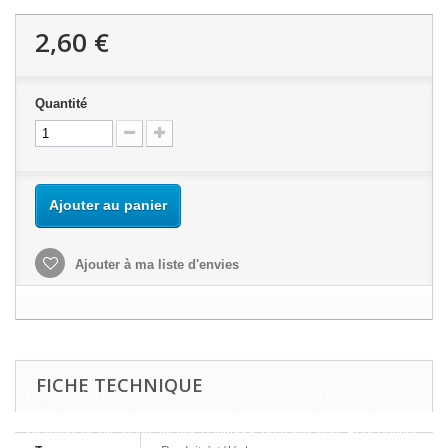
2,60 €
Quantité
Ajouter au panier
Ajouter à ma liste d'envies
FICHE TECHNIQUE
Ce site Web utilise ses propres cookies et ceux de tiers pour
améliorer nos services et vous montrer des publicités liées à vos
préférences en analysant vos habitudes de navigation. Pour donner