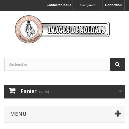
Contactez-nous
Connexion
Français
Panier
(vide)
MENU