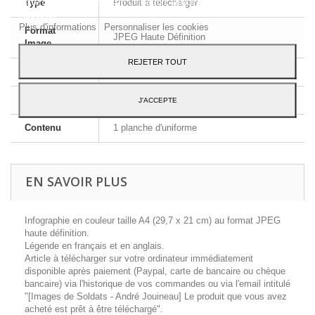
votre consentement à son utilisation, appuyez sur le bouton
Type
Produit à télécharger
Accepter.
Plus d'informations
Personnaliser les cookies
Format
JPEG Haute Définition
Image
REJETER TOUT
Dimensions
A4 - 29,7 x 21 cm
Langue
Français et Anglais
J'ACCEPTE
Contenu
1 planche d'uniforme
EN SAVOIR PLUS
Infographie en couleur taille A4 (29,7 x 21 cm) au format JPEG
haute définition.
Légende en français et en anglais.
Article à télécharger sur votre ordinateur immédiatement
disponible après paiement (Paypal, carte de bancaire ou chèque
bancaire) via l'historique de vos commandes ou via l'email intitulé
"[Images de Soldats - André Jouineau] Le produit que vous avez
acheté est prêt à être téléchargé".