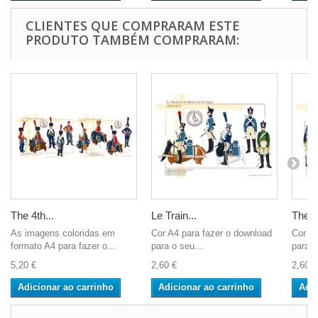
CLIENTES QUE COMPRARAM ESTE
PRODUTO TAMBÉM COMPRARAM:
The 4th...
Le Train...
The 3
As imagens coloridas em
Cor A4 para fazer o download
Cor A4
formato A4 para fazer o...
para o seu...
para o
5,20 €
2,60 €
2,60 €
Adicionar ao carrinho
Adicionar ao carrinho
Adic