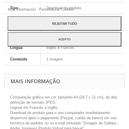
ao seu uso, pressione o botão Aceito.
Tipo
Download do produto
Más Información
Personalizar Cookies
Formato da
JPEG HD
REJEITAR TUDO
imagem
Dimensões
A4 - 29,7 x 21 cm
ACEPTO
Língua
Inglês e Francês
Conteúdo
1 imagem
MAIS INFORMAÇÃO
Computação gráfica em cor, tamanho A4 (29,7 x 21 cm), de alta
definição de formato JPEG.
Legend em Francês e Inglês.
Download do produto para o seu computador imediatamente
disponível após o pagamento (Paypal, cartão de banco) em seu
histórico de pedidos ou no e-mail intitulado "[Images de Soldats -
Andre Jouineau] Produto Virtual para baixar".