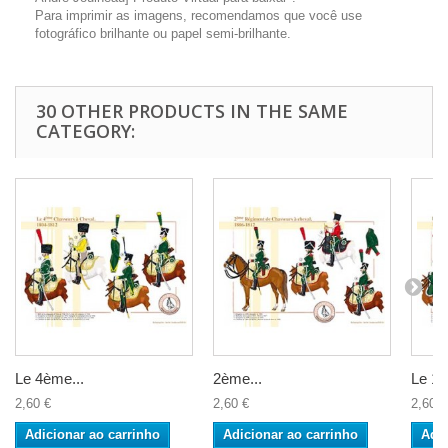
Para imprimir as imagens, recomendamos que você use
fotográfico brilhante ou papel semi-brilhante.
30 OTHER PRODUCTS IN THE SAME
CATEGORY:
Le 4ème...
2ème...
Le 12
2,60 €
2,60 €
2,60 €
Adicionar ao carrinho
Adicionar ao carrinho
Adic