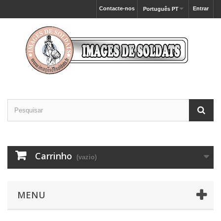
Contacte-nos
Entrar
Português PT
Carrinho
(vazio)
MENU