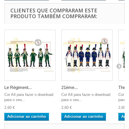
CLIENTES QUE COMPRARAM ESTE
PRODUTO TAMBÉM COMPRARAM:
Le Régiment...
21ème...
The T
Cor A4 para fazer o download
Cor A4 para fazer o download
Cor A4
para o seu...
para o seu...
para o
2,60 €
2,60 €
2,60 €
Adicionar ao carrinho
Adicionar ao carrinho
Adic