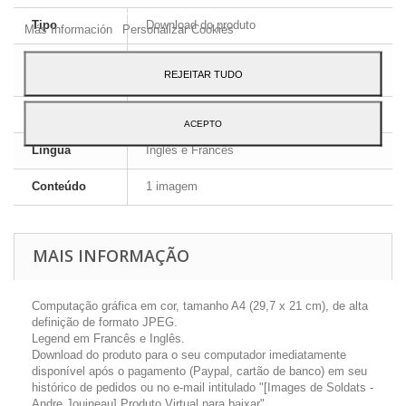
ao seu uso, pressione o botão Aceito.
Tipo
Download do produto
Más Información
Personalizar Cookies
Formato da
JPEG HD
REJEITAR TUDO
imagem
Dimensões
A4 - 29,7 x 21 cm
ACEPTO
Língua
Inglês e Francês
Conteúdo
1 imagem
MAIS INFORMAÇÃO
Computação gráfica em cor, tamanho A4 (29,7 x 21 cm), de alta
definição de formato JPEG.
Legend em Francês e Inglês.
Download do produto para o seu computador imediatamente
disponível após o pagamento (Paypal, cartão de banco) em seu
histórico de pedidos ou no e-mail intitulado "[Images de Soldats -
Andre Jouineau] Produto Virtual para baixar".