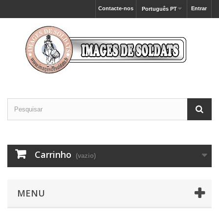
Contacte-nos
Entrar
Português PT
Carrinho
(vazio)
MENU