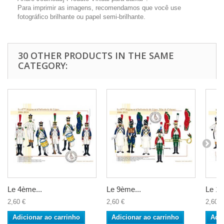
Para imprimir as imagens, recomendamos que você use
fotográfico brilhante ou papel semi-brilhante.
30 OTHER PRODUCTS IN THE SAME
CATEGORY:
Le 4ème...
Le 9ème...
Le 16
2,60 €
2,60 €
2,60 €
Adicionar ao carrinho
Adicionar ao carrinho
Adic