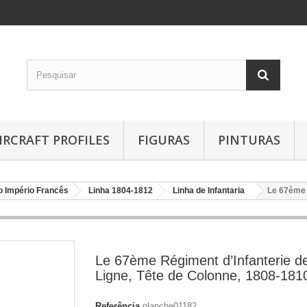
IRCRAFT PROFILES
FIGURAS
PINTURAS
o Império Francês
Linha 1804-1812
Linha de Infantaria
Le 67ème 
Le 67ème Régiment d’Infanterie d
Ligne, Tête de Colonne, 1808-181
Referência
planche01182