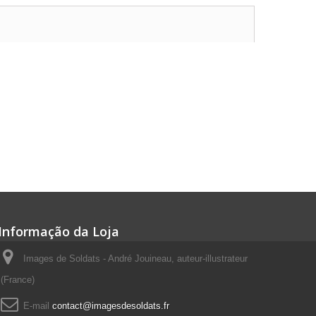
Informação da Loja
Images de Soldats - André Jouineau, auteur-illustrateur
(France)
E-mail
contact@imagesdesoldats.fr