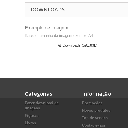
DOWNLOADS
Exemplo de imagem
Baixe o tamanho da imagem exemplo A4.
Downloads (591.83k)
Categorias
Informação
Fazer download de
Promoções
imagens
Novos produtos
Figuras
Top de vendas
Livros
Contacte-nos