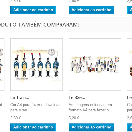
2,60 €
2,60 €
2,
Adicionar ao carrinho
Adicionar ao carrinho
A
RODUTO TAMBÉM COMPRARAM:
Le Train...
Le 33e...
Le
ad
Cor A4 para fazer o download
As imagens coloridas em
Co
para o seu...
formato A4 para fazer o...
par
2,60 €
5,20 €
2,
Adicionar ao carrinho
Adicionar ao carrinho
A