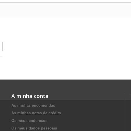
A minha conta
As minhas encomendas
As minhas notas de crédito
Os meus endereços
Os meus dados pessoais