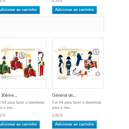
60 €
5,20 €
7,80 €
dicionar ao carrinho
Adicionar ao carrinho
Adicionar
 30ème...
Général de...
The Guard
r A4 para fazer o download
Cor A4 para fazer o download
Cor A4 para
a o seu...
para o seu...
para o seu..
60 €
2,60 €
2,60 €
dicionar ao carrinho
Adicionar ao carrinho
Adicionar