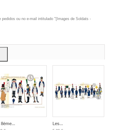
edidos ou no e-mail intitulado "[Images de Soldats -
trar
ão.
 8ème...
Les...
Le 65ème.