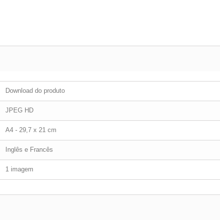
Download do produto
JPEG HD
A4 - 29,7 x 21 cm
Inglês e Francês
1 imagem