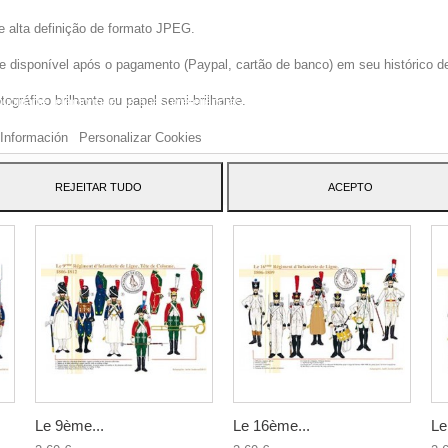
e alta definição de formato JPEG.
disponível após o pagamento (Paypal, cartão de banco) em seu histórico de p
site usa cookies próprios e de terceiros para melhorar nossos serviços e mos
gráfico brilhante ou papel semi-brilhante.
blicidade relacionada às suas preferências, analisando seus hábitos navegaç
 dar seu consentimento ao seu uso, pressione o botão Aceito.
Información
Personalizar Cookies
ATEGORY:
REJEITAR TUDO
ACEPTO
Le 9ème...
Le 16ème...
Le