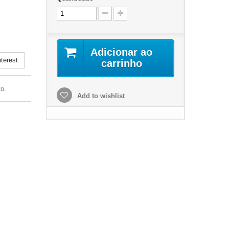
.
Adicionar ao
terest
carrinho
o.
Add to wishlist