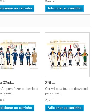
60 €
5,20 €
2,60 €
dicionar ao carrinho
Adicionar ao carrinho
Adicionar
e 32nd...
27th...
Les Guides
r A4 para fazer o download
Cor A4 para fazer o download
Cor A4 para
a o seu...
para o seu...
para o seu..
60 €
2,60 €
2,60 €
dicionar ao carrinho
Adicionar ao carrinho
Adicionar