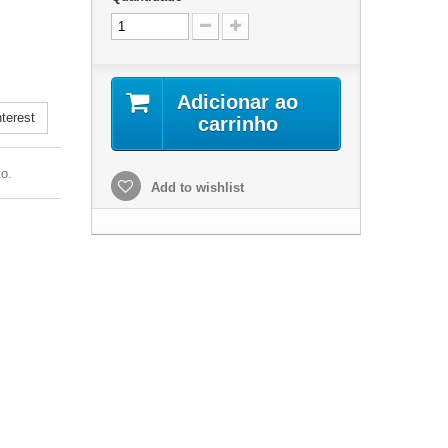
.
Adicionar ao
terest
carrinho
o.
Add to wishlist