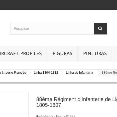
IRCRAFT PROFILES
FIGURAS
PINTURAS
o Império Francês
Linha 1804-1812
Linha de Infantaria
88ème Rég
88ème Régiment d’Infanterie de Li
1805-1807
Referência
planche01553