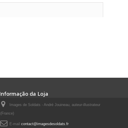
Informação da Loja
Images de Soldats - André Jouineau, auteur-illustrateur
(France)
E-mail
contact@imagesdesoldats.fr