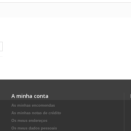
A minha conta
As minhas encomendas
As minhas notas de crédito
Os meus endereços
Os meus dados pessoais