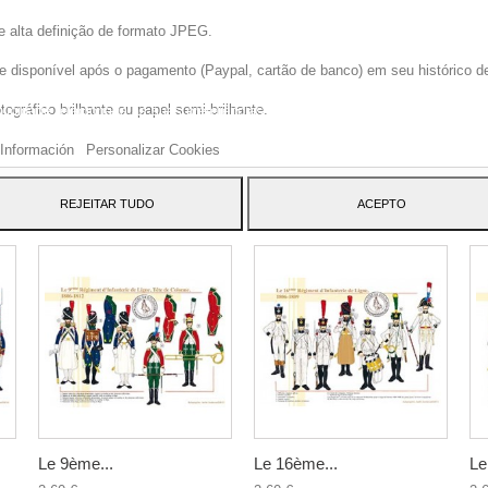
e alta definição de formato JPEG.
disponível após o pagamento (Paypal, cartão de banco) em seu histórico de p
site usa cookies próprios e de terceiros para melhorar nossos serviços e mos
gráfico brilhante ou papel semi-brilhante.
blicidade relacionada às suas preferências, analisando seus hábitos navegaç
 dar seu consentimento ao seu uso, pressione o botão Aceito.
Información
Personalizar Cookies
ATEGORY:
REJEITAR TUDO
ACEPTO
Le 9ème...
Le 16ème...
Le