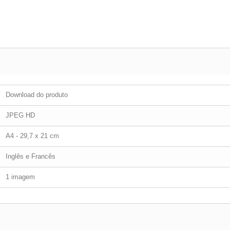
Download do produto
JPEG HD
A4 - 29,7 x 21 cm
Inglês e Francês
1 imagem