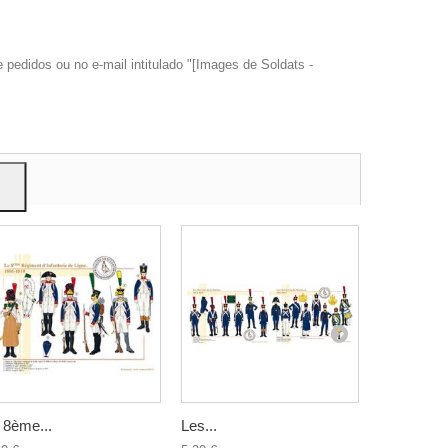
edidos ou no e-mail intitulado "[Images de Soldats -
trar
ão.
 8ème...
Les...
Le 67ème.