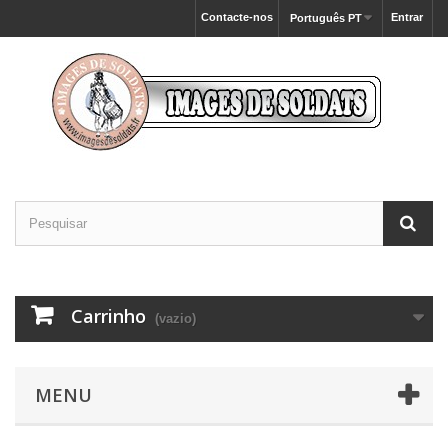
Contacte-nos
Entrar
Português PT
Carrinho
(vazio)
MENU