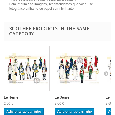
Para imprimir as imagens, recomendamos que você use
fotográfico brilhante ou papel semi-brilhante.
30 OTHER PRODUCTS IN THE SAME
CATEGORY:
Le 4ème...
Le 9ème...
Le 16
2,60 €
2,60 €
2,60 €
Adicionar ao carrinho
Adicionar ao carrinho
Adic