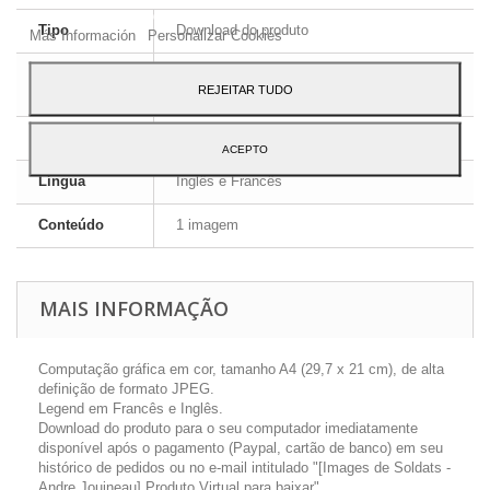
ao seu uso, pressione o botão Aceito.
Tipo
Download do produto
Más Información
Personalizar Cookies
Formato da
JPEG HD
REJEITAR TUDO
imagem
Dimensões
A4 - 29,7 x 21 cm
ACEPTO
Língua
Inglês e Francês
Conteúdo
1 imagem
MAIS INFORMAÇÃO
Computação gráfica em cor, tamanho A4 (29,7 x 21 cm), de alta
definição de formato JPEG.
Legend em Francês e Inglês.
Download do produto para o seu computador imediatamente
disponível após o pagamento (Paypal, cartão de banco) em seu
histórico de pedidos ou no e-mail intitulado "[Images de Soldats -
Andre Jouineau] Produto Virtual para baixar".