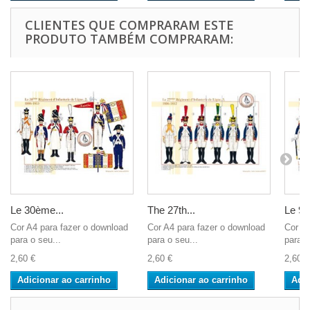
CLIENTES QUE COMPRARAM ESTE
PRODUTO TAMBÉM COMPRARAM:
Le 30ème...
The 27th...
Le 9è
Cor A4 para fazer o download
Cor A4 para fazer o download
Cor A4
para o seu...
para o seu...
para o
2,60 €
2,60 €
2,60 €
Adicionar ao carrinho
Adicionar ao carrinho
Adic