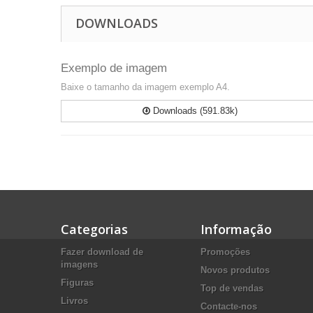
DOWNLOADS
Exemplo de imagem
Baixe o tamanho da imagem exemplo A4.
Downloads (591.83k)
Categorias
Informação
Fazer download de
Promoções
imagens
Novos produtos
Figuras
Top de vendas
Livros
Contacte-nos