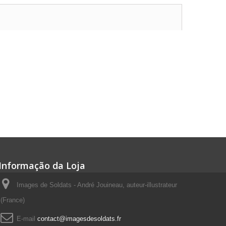
Informação da Loja
Images de Soldats - André Jouineau, auteur-illustrateur
(France)
E-mail
contact@imagesdesoldats.fr