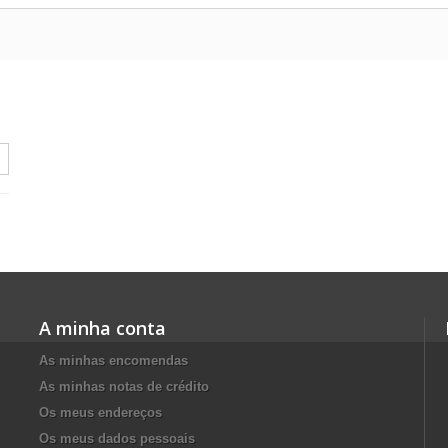
A minha conta
As minhas encomendas
As minhas notas de crédito
Os meus endereços
Os meus dados pessoais