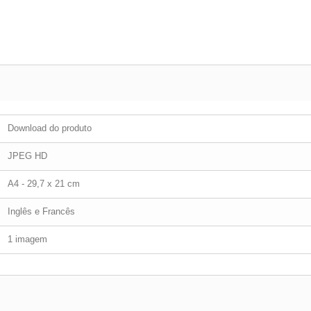
Download do produto
JPEG HD
A4 - 29,7 x 21 cm
Inglês e Francês
1 imagem