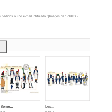
edidos ou no e-mail intitulado "[Images de Soldats -
trar
ão.
 8ème...
Les...
Le 67ème.