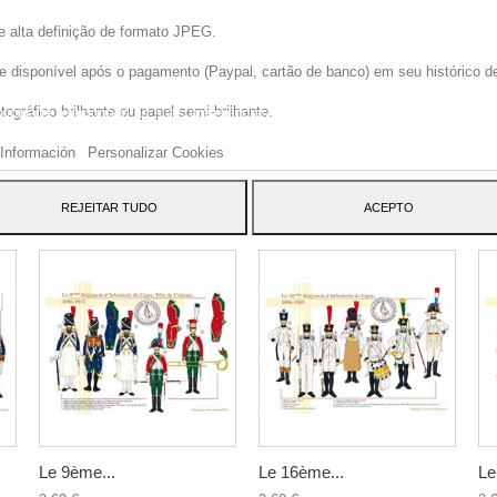
e alta definição de formato JPEG.
disponível após o pagamento (Paypal, cartão de banco) em seu histórico de p
site usa cookies próprios e de terceiros para melhorar nossos serviços e mos
gráfico brilhante ou papel semi-brilhante.
blicidade relacionada às suas preferências, analisando seus hábitos navegaç
 dar seu consentimento ao seu uso, pressione o botão Aceito.
Información
Personalizar Cookies
ATEGORY:
REJEITAR TUDO
ACEPTO
Le 9ème...
Le 16ème...
Le