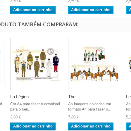
2,60 €
2,60 €
2,
Adicionar ao carrinho
Adicionar ao carrinho
A
RODUTO TAMBÉM COMPRARAM:
La Légion...
The...
Le
ad
Cor A4 para fazer o download
As imagens coloridas em
As
para o seu...
formato A4 para fazer o...
fo
2,60 €
7,80 €
5,
Adicionar ao carrinho
Adicionar ao carrinho
A