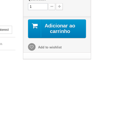
.
Adicionar ao
terest
carrinho
o.
Add to wishlist