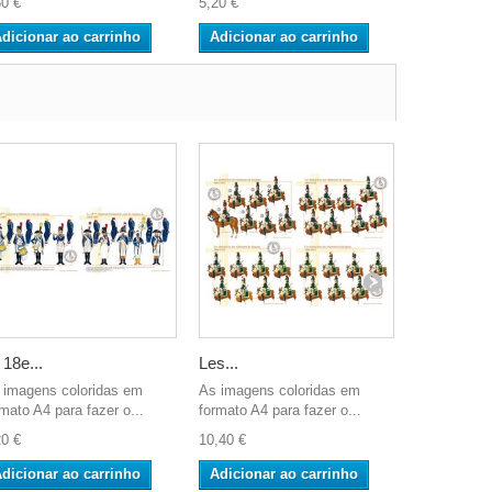
60 €
5,20 €
2,60 €
dicionar ao carrinho
Adicionar ao carrinho
Adicionar
 18e...
Les...
Les...
 imagens coloridas em
As imagens coloridas em
Cor A4 para
rmato A4 para fazer o...
formato A4 para fazer o...
para o seu..
20 €
10,40 €
2,60 €
dicionar ao carrinho
Adicionar ao carrinho
Adicionar