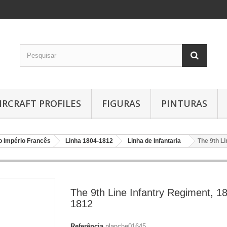
IRCRAFT PROFILES
FIGURAS
PINTURAS
o Império Francês
Linha 1804-1812
Linha de Infantaria
The 9th L
The 9th Line Infantry Regiment, 1
1812
Referência
planche01645