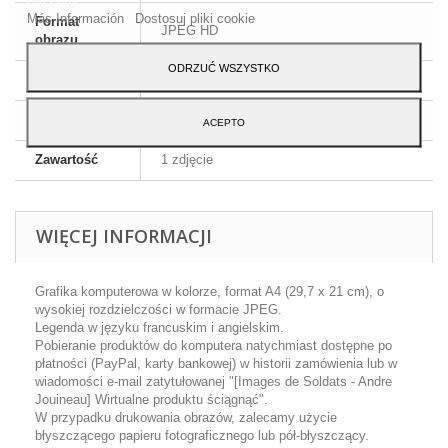
Más Información
Dostosuj pliki cookie
Format
JPEG HD
obrazu
ODRZUĆ WSZYSTKO
Wymiary
A4 - 29,7 x 21 cm
Język
Angielski i francuski
ACEPTO
Zawartość
1 zdjęcie
WIĘCEJ INFORMACJI
Grafika komputerowa w kolorze, format A4 (29,7 x 21 cm), o
wysokiej rozdzielczości w formacie JPEG.
Legenda w języku francuskim i angielskim.
Pobieranie produktów do komputera natychmiast dostępne po
płatności (PayPal, karty bankowej) w historii zamówienia lub w
wiadomości e-mail zatytułowanej "[Images de Soldats - Andre
Jouineau] Wirtualne produktu ściągnąć".
W przypadku drukowania obrazów, zalecamy użycie
błyszczącego papieru fotograficznego lub pół-błyszczący.