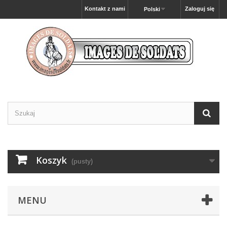
Kontakt z nami
Zaloguj się
Polski
Koszyk
(pusty)
MENU