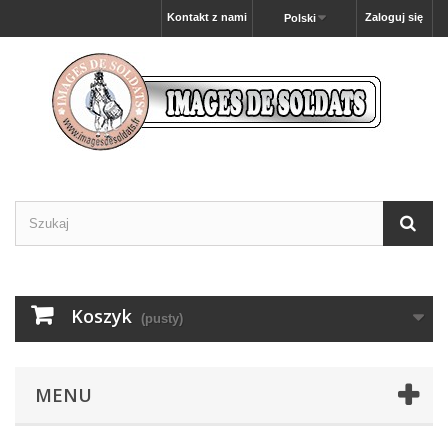
Kontakt z nami
Zaloguj się
Polski
Koszyk
(pusty)
MENU