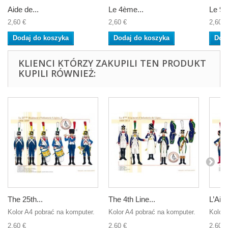
Aide de...
Le 4ème...
Le 9è
2,60 €
2,60 €
2,60 €
Dodaj do koszyka
Dodaj do koszyka
Dod
KLIENCI KTÓRZY ZAKUPILI TEN PRODUKT
KUPILI RÓWNIEŻ:
The 25th...
The 4th Line...
L’Aide
Kolor A4 pobrać na komputer.
Kolor A4 pobrać na komputer.
Kolor 
2,60 €
2,60 €
2,60 €