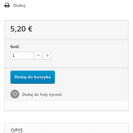
Drukuj
5,20 €
Ilość
Dodaj do koszyka
Dodaj do listy życzeń
OPIS
Ta witryna korzysta z w?asnych plików cookie i plików cookie stron