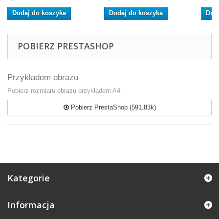
Dodaj do koszyka
Dodaj do koszyka
Dod
POBIERZ PRESTASHOP
Przykładem obrazu
Pobierz rozmiaru obrazu przykładem A4.
Pobierz PrestaShop (591.83k)
Kategorie
Informacja