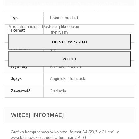
trzecich w celu ulepszenia naszych us?ug i pokazywa? Ci reklamy
zwi?zane z Twoimi preferencjami, analizuj?c Twoje nawyki
nawigacja. Aby wyrazi? zgod? na jego u?ycie, naci?nij przycisk
Typ
Pobierz produkt
Akceptuj.
Más Información
Dostosuj pliki cookie
Format
JPEG HD
obrazu
ODRZUĆ WSZYSTKO
Formatów
ZIP
kompresji
ACEPTO
Wymiary
A4 - 29,7 x 21 cm
Język
Angielski i francuski
Zawartość
2 zdjęcia
WIĘCEJ INFORMACJI
Grafika komputerowa w kolorze, format A4 (29,7 x 21 cm), o
wysokiej rozdzielczości w formacie JPEG.