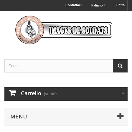
Contattaci
Entra
Italiano
Carrello
(vuoto)
MENU