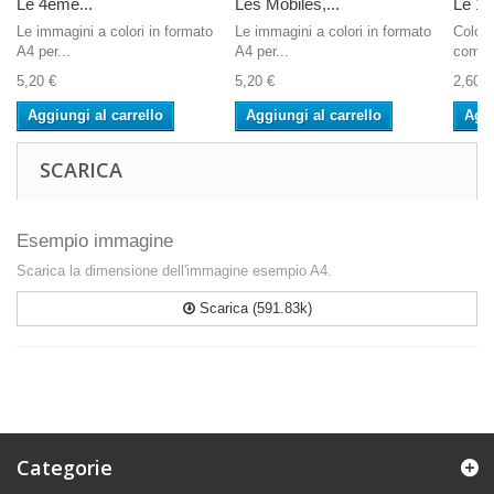
Le 4ème...
Les Mobiles,...
Le 1er
Le immagini a colori in formato
Le immagini a colori in formato
Colore
A4 per...
A4 per...
compu
5,20 €
5,20 €
2,60 €
Aggiungi al carrello
Aggiungi al carrello
Aggi
SCARICA
Esempio immagine
Scarica la dimensione dell'immagine esempio A4.
Scarica (591.83k)
Categorie