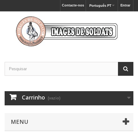
Contacte-nos
Entrar
Português PT
Carrinho
(vazio)
MENU