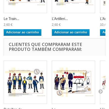
Le Train...
L’Artilleri...
L’Artil
2,60 €
2,60 €
10,40 
Adicionar ao carrinho
Adicionar ao carrinho
Adic
CLIENTES QUE COMPRARAM ESTE
PRODUTO TAMBÉM COMPRARAM: