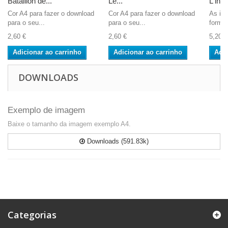
Bataillon de...
Le...
L'infa
Cor A4 para fazer o download
Cor A4 para fazer o download
As im
para o seu...
para o seu...
format
2,60 €
2,60 €
5,20 €
Adicionar ao carrinho
Adicionar ao carrinho
Adic
DOWNLOADS
Exemplo de imagem
Baixe o tamanho da imagem exemplo A4.
Downloads (591.83k)
Categorias