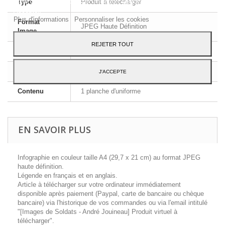
votre consentement à son utilisation, appuyez sur le bouton
Type
Produit à télécharger
Accepter.
Plus d'informations
Personnaliser les cookies
Format
JPEG Haute Définition
Image
REJETER TOUT
Dimensions
A4 - 29,7 x 21 cm
Langue
Français et Anglais
J'ACCEPTE
Contenu
1 planche d'uniforme
EN SAVOIR PLUS
Infographie en couleur taille A4 (29,7 x 21 cm) au format JPEG
haute définition.
Légende en français et en anglais.
Article à télécharger sur votre ordinateur immédiatement
disponible après paiement (Paypal, carte de bancaire ou chèque
bancaire) via l'historique de vos commandes ou via l'email intitulé
"[Images de Soldats - André Jouineau] Produit virtuel à
télécharger".