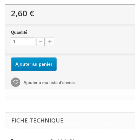
2,60 €
Quantité
Ajouter au panier
Ajouter à ma liste d'envies
FICHE TECHNIQUE
Ce site Web utilise ses propres cookies et ceux de tiers pour
améliorer nos services et vous montrer des publicités liées à vos
préférences en analysant vos habitudes de navigation. Pour donner