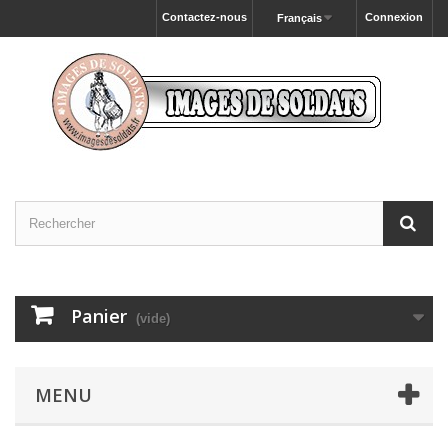
Contactez-nous
Connexion
Français
Panier
(vide)
MENU