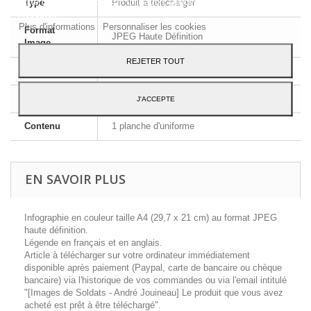
votre consentement à son utilisation, appuyez sur le bouton
Type
Produit à télécharger
Accepter.
Plus d'informations
Personnaliser les cookies
Format
JPEG Haute Définition
Image
REJETER TOUT
Dimensions
A4 - 29,7 x 21 cm
Langue
Français et Anglais
J'ACCEPTE
Contenu
1 planche d'uniforme
EN SAVOIR PLUS
Infographie en couleur taille A4 (29,7 x 21 cm) au format JPEG
haute définition.
Légende en français et en anglais.
Article à télécharger sur votre ordinateur immédiatement
disponible après paiement (Paypal, carte de bancaire ou chèque
bancaire) via l'historique de vos commandes ou via l'email intitulé
"[Images de Soldats - André Jouineau] Le produit que vous avez
acheté est prêt à être téléchargé".