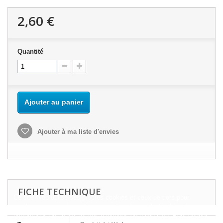
2,60 €
Quantité
Ajouter au panier
Ajouter à ma liste d'envies
FICHE TECHNIQUE
Ce site Web utilise ses propres cookies et ceux de tiers pour
améliorer nos services et vous montrer des publicités liées à vos
préférences en analysant vos habitudes de navigation. Pour donner