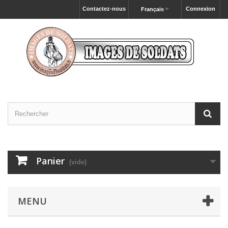
Contactez-nous
Connexion
Français
Panier
(vide)
MENU