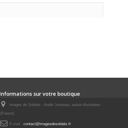
Informations sur votre boutique
Images de Soldats - André Jouineau, auteur-illustrateur
(France)
E-mail :
contact@imagesdesoldats.fr