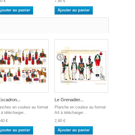
60 €
7,80 €
2,60 €
jouter au panier
Ajouter au panier
Ajouter a
Escadron...
Le Grenadier...
Les Hussa
anches en couleur au format
Planche en couleur au format
Planche en 
à télécharger...
A4 à télécharger...
A4 à télécha
,40 €
2,60 €
2,60 €
jouter au panier
Ajouter au panier
Ajouter a