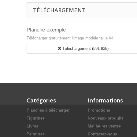
TÉLÉCHARGEMENT
Planche exemple
Télécharger gratuitement l'image modèle taille A4.
Téléchargement (591.83k)
Catégories
Informations
Planches à télécharger
Promotions
Figurines
Nouveaux produits
Livres
Meilleures ventes
Peintures
Contactez-nous