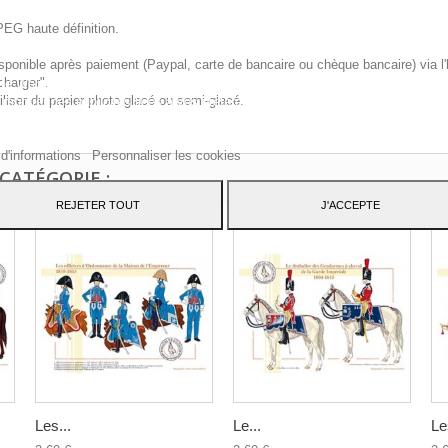
PEG haute définition.
sponible après paiement (Paypal, carte de bancaire ou chèque bancaire) via l'
charger".
te Web utilise ses propres cookies et ceux de tiers pour améliorer nos servic
iliser du papier photo glacé ou semi-glacé.
 montrer des publicités liées à vos préférences en analysant vos habitudes d
ation. Pour donner votre consentement à son utilisation, appuyez sur le bout
pter.
 d'informations
Personnaliser les cookies
CATÉGORIE :
REJETER TOUT
J'ACCEPTE
Les...
Le...
Le