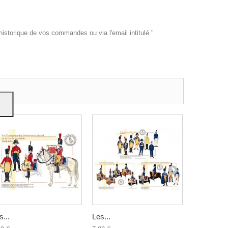
historique de vos commandes ou via l'email intitulé "
es et
e
on
s...
Les...
L’Officier...