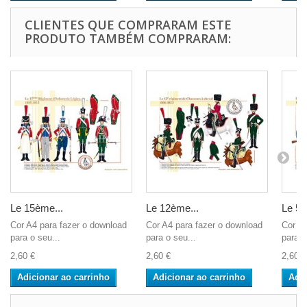
CLIENTES QUE COMPRARAM ESTE
PRODUTO TAMBÉM COMPRARAM:
Le 15ème...
Le 12ème...
Le 5è
Cor A4 para fazer o download
Cor A4 para fazer o download
Cor A4
para o seu...
para o seu...
para o
2,60 €
2,60 €
2,60 €
Adicionar ao carrinho
Adicionar ao carrinho
Adic