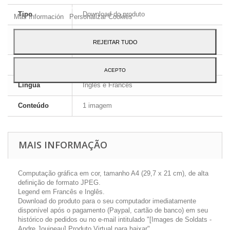
ao seu uso, pressione o botão Aceito.
Tipo
Download do produto
Más Información
Personalizar Cookies
Formato da
JPEG HD
REJEITAR TUDO
imagem
Dimensões
A4 - 29,7 x 21 cm
ACEPTO
Língua
Inglês e Francês
Conteúdo
1 imagem
MAIS INFORMAÇÃO
Computação gráfica em cor, tamanho A4 (29,7 x 21 cm), de alta
definição de formato JPEG.
Legend em Francês e Inglês.
Download do produto para o seu computador imediatamente
disponível após o pagamento (Paypal, cartão de banco) em seu
histórico de pedidos ou no e-mail intitulado "[Images de Soldats -
Andre Jouineau] Produto Virtual para baixar".