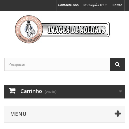
Contacte-nos
Entrar
Português PT
Carrinho
(vazio)
MENU