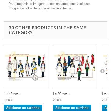
Para imprimir as imagens, recomendamos que você use
fotográfico brilhante ou papel semi-brilhante.
30 OTHER PRODUCTS IN THE SAME
CATEGORY:
Le 4ème...
Le 9ème...
Le 16
2,60 €
2,60 €
2,60 €
Adicionar ao carrinho
Adicionar ao carrinho
Adic