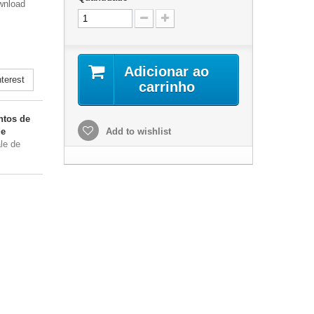
wnload
Adicionar ao
terest
carrinho
tos de
de
Add to wishlist
le de