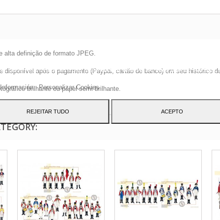
e alta definição de formato JPEG.
site usa cookies próprios e de terceiros para melhorar nossos serviços e mos
blicidade relacionada às suas preferências, analisando seus hábitos navegaç
disponível após o pagamento (Paypal, cartão de banco) em seu histórico de p
 dar seu consentimento ao seu uso, pressione o botão Aceito.
Información
Personalizar Cookies
gráfico brilhante ou papel semi-brilhante.
REJEITAR TUDO
ACEPTO
ATEGORY: