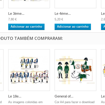
Le 3ème...
Le 4ème...
Le.
7,80 €
5,20 €
2,
Adicionar ao carrinho
Adicionar ao carrinho
A
RODUTO TAMBÉM COMPRARAM:
Le 18e...
General of...
Le
ad
As imagens coloridas em
Cor A4 para fazer o download
As