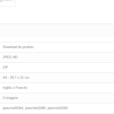
Download do produto
JPEG HD
ZIP
A4 - 29,7 x 21 cm
Inglês e Francês
3 imagens
planche00344, planche01080, planche01092