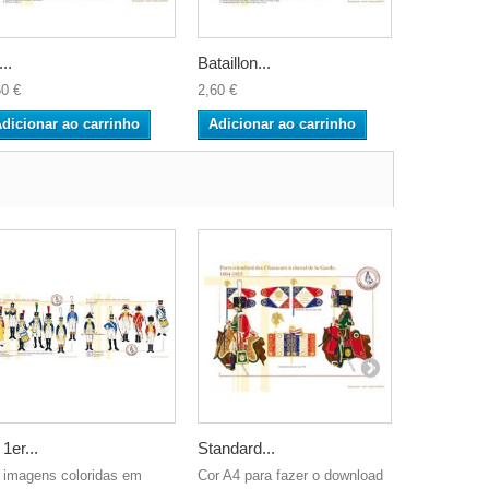
..
Bataillon...
Le 4ème...
60 €
2,60 €
2,60 €
dicionar ao carrinho
Adicionar ao carrinho
Adicionar
 1er...
Standard...
Les drapea
 imagens coloridas em
Cor A4 para fazer o download
Cor A4 para