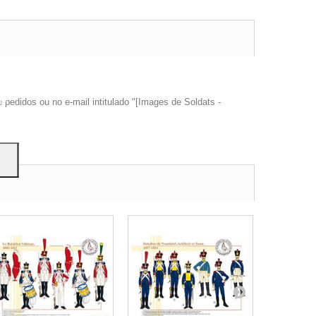
trar
ão.
edidos ou no e-mail intitulado "[Images de Soldats -