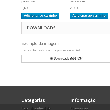
para o seu...
para o seu...
2,60 €
2,60 €
Adicionar ao carrinho
Adicionar ao carrinho
DOWNLOADS
Exemplo de imagem
Baixe o tamanho da imagem exemplo A4.
Downloads (591.83k)
Categorias
Informação
Fazer download de
Promoções