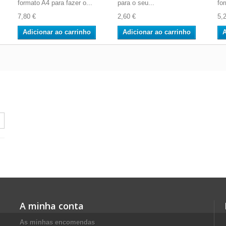
formato A4 para fazer o...
para o seu...
fo
7,80 €
2,60 €
5,
Adicionar ao carrinho
Adicionar ao carrinho
A
A minha conta
As minhas encomendas