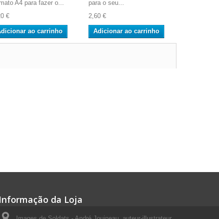
rmato A4 para fazer o...
para o seu...
para o seu..
20 €
2,60 €
2,60 €
dicionar ao carrinho
Adicionar ao carrinho
Adicionar
Informação da Loja
Images de Soldats - André Jouineau, auteur-illustrateur