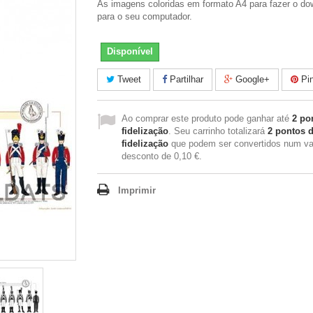
As imagens coloridas em formato A4 para fazer o do
para o seu computador.
Disponível
Tweet
Partilhar
Google+
Pin
Ao comprar este produto pode ganhar até
2
pon
fidelização
. Seu carrinho totalizará
2
pontos 
fidelização
que podem ser convertidos num va
desconto de
0,10 €
.
Imprimir