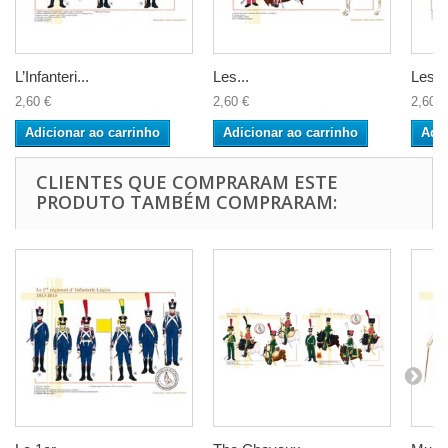
L’Infanteri...
Les...
Les...
2,60 €
2,60 €
2,60 €
Adicionar ao carrinho
Adicionar ao carrinho
Adic
CLIENTES QUE COMPRARAM ESTE
PRODUTO TAMBÉM COMPRARAM: