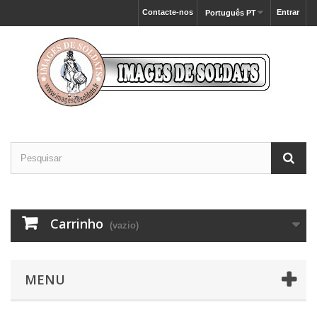
Contacte-nos
Entrar
Português PT
Carrinho
(vazio)
MENU