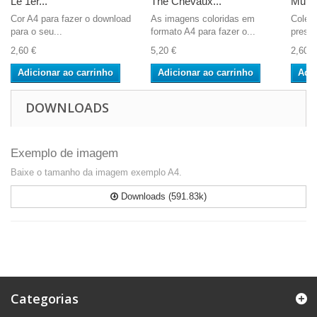
Le 1er...
The Chevaux...
Murat
Cor A4 para fazer o download
As imagens coloridas em
Coleç
para o seu...
formato A4 para fazer o...
prestí
2,60 €
5,20 €
2,60 €
Adicionar ao carrinho
Adicionar ao carrinho
Adic
DOWNLOADS
Exemplo de imagem
Baixe o tamanho da imagem exemplo A4.
Downloads (591.83k)
Categorias