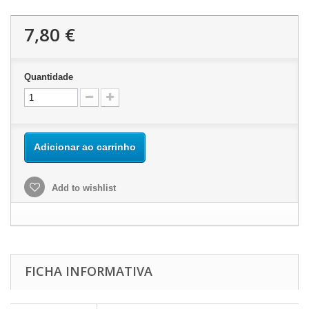
7,80 €
Quantidade
Adicionar ao carrinho
Add to wishlist
FICHA INFORMATIVA
Este site usa cookies próprios e de terceiros para melhorar nossos
serviços e mostrar a publicidade relacionada às suas preferências,