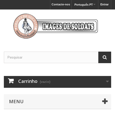
Contacte-nos
Entrar
Português PT
Carrinho
(vazio)
MENU