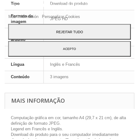
Tipo
Download do produto
analisando seus hábitos navegação. Para dar seu consentimento
ao seu uso, pressione o botão Aceito.
Formato da
Más Información
Personalizar Cookies
JPEG HD
imagem
REJEITAR TUDO
Formato de
ZIP
arquivo
ACEPTO
Dimensões
A4 - 29,7 x 21 cm
Língua
Inglês e Francês
Conteúdo
3 imagens
MAIS INFORMAÇÃO
Computação gráfica em cor, tamanho A4 (29,7 x 21 cm), de alta
definição de formato JPEG.
Legend em Francês e Inglês.
Download do produto para o seu computador imediatamente