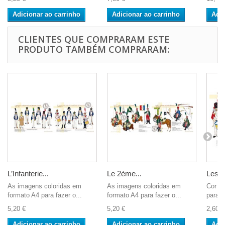
Adicionar ao carrinho
Adicionar ao carrinho
Adic
CLIENTES QUE COMPRARAM ESTE
PRODUTO TAMBÉM COMPRARAM:
L’Infanterie...
Le 2ème...
Les...
As imagens coloridas em
As imagens coloridas em
Cor A4
formato A4 para fazer o...
formato A4 para fazer o...
para o
5,20 €
5,20 €
2,60 €
Adicionar ao carrinho
Adicionar ao carrinho
Adic