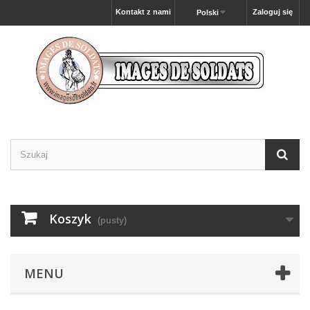
Kontakt z nami
Zaloguj się
Polski
Koszyk
(pusty)
MENU