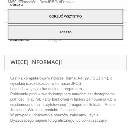
Más Información
Dostosuj pliki cookie
JPEG HD
obrazu
Wymiary
A4 - 29,7 x 21 cm
ODRZUĆ WSZYSTKO
Język
Angielski i francuski
ACEPTO
Zawartość
1 zdjęcie
WIĘCEJ INFORMACJI
Grafika komputerowa w kolorze, format A4 (29,7 x 21 cm), o
wysokiej rozdzielczości w formacie JPEG.
Legenda w języku francuskim i angielskim.
Pobieranie produktów do komputera natychmiast dostępne po
płatności (PayPal, karty bankowej) w historii zamówienia lub w
wiadomości e-mail zatytułowanej "[Images de Soldats - Andre
Jouineau] Wirtualne produktu ściągnąć".
W przypadku drukowania obrazów, zalecamy użycie
błyszczącego papieru fotograficznego lub pół-błyszczący.