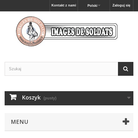
Kontakt z nami
Zaloguj się
Polski
Koszyk
(pusty)
MENU