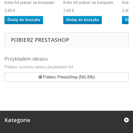
Kolor A4 pobrać na komputer.
Kolor A4 pobrać na komputer.
Kolor 
2,60 €
2,60 €
2,60 €
Dodaj do koszyka
Dodaj do koszyka
Dod
POBIERZ PRESTASHOP
Przykładem obrazu
Pobierz rozmiaru obrazu przykładem A4.
Pobierz PrestaShop (591.83k)
Kategorie