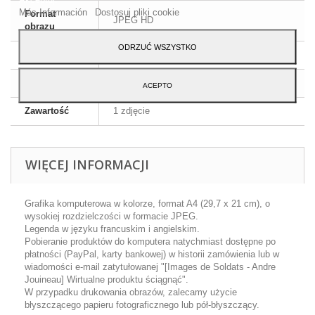
Más Información
Dostosuj pliki cookie
Format
JPEG HD
obrazu
ODRZUĆ WSZYSTKO
Wymiary
A4 - 29,7 x 21 cm
Język
Angielski i francuski
ACEPTO
Zawartość
1 zdjęcie
WIĘCEJ INFORMACJI
Grafika komputerowa w kolorze, format A4 (29,7 x 21 cm), o
wysokiej rozdzielczości w formacie JPEG.
Legenda w języku francuskim i angielskim.
Pobieranie produktów do komputera natychmiast dostępne po
płatności (PayPal, karty bankowej) w historii zamówienia lub w
wiadomości e-mail zatytułowanej "[Images de Soldats - Andre
Jouineau] Wirtualne produktu ściągnąć".
W przypadku drukowania obrazów, zalecamy użycie
błyszczącego papieru fotograficznego lub pół-błyszczący.