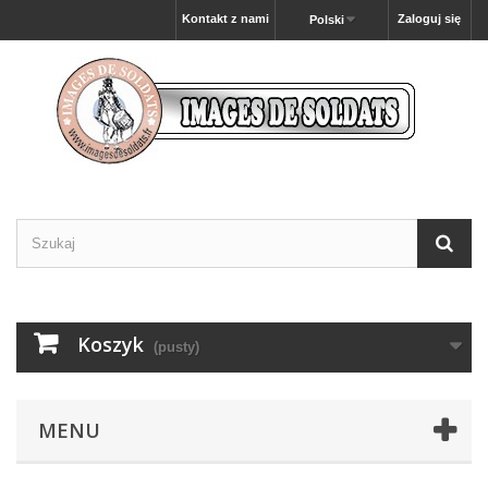
Kontakt z nami
Zaloguj się
Polski
Koszyk
(pusty)
MENU