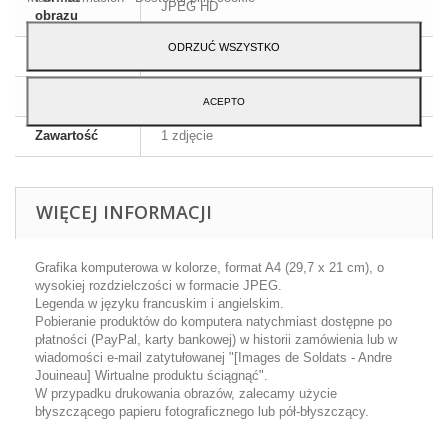
JPEG HD
obrazu
ODRZUĆ WSZYSTKO
Wymiary
A4 - 29,7 x 21 cm
Język
Angielski i francuski
ACEPTO
Zawartość
1 zdjęcie
WIĘCEJ INFORMACJI
Grafika komputerowa w kolorze, format A4 (29,7 x 21 cm), o
wysokiej rozdzielczości w formacie JPEG.
Legenda w języku francuskim i angielskim.
Pobieranie produktów do komputera natychmiast dostępne po
płatności (PayPal, karty bankowej) w historii zamówienia lub w
wiadomości e-mail zatytułowanej "[Images de Soldats - Andre
Jouineau] Wirtualne produktu ściągnąć".
W przypadku drukowania obrazów, zalecamy użycie
błyszczącego papieru fotograficznego lub pół-błyszczący.