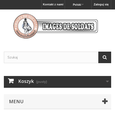
Kontakt z nami
Zaloguj się
Polski
Koszyk
(pusty)
MENU