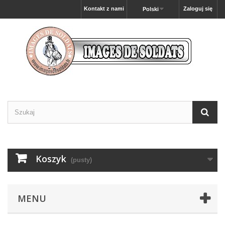
Kontakt z nami
Zaloguj się
Polski
Koszyk
(pusty)
MENU