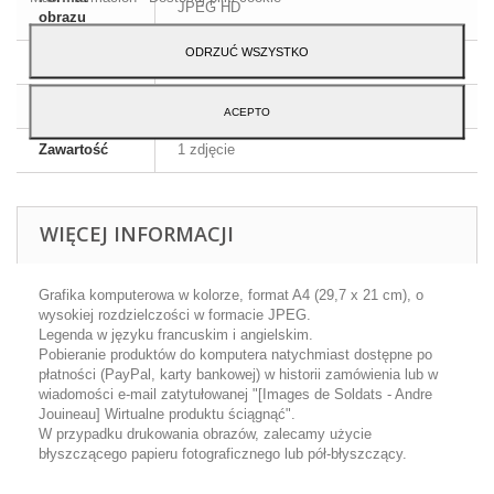
JPEG HD
obrazu
ODRZUĆ WSZYSTKO
Wymiary
A4 - 29,7 x 21 cm
Język
Angielski i francuski
ACEPTO
Zawartość
1 zdjęcie
WIĘCEJ INFORMACJI
Grafika komputerowa w kolorze, format A4 (29,7 x 21 cm), o
wysokiej rozdzielczości w formacie JPEG.
Legenda w języku francuskim i angielskim.
Pobieranie produktów do komputera natychmiast dostępne po
płatności (PayPal, karty bankowej) w historii zamówienia lub w
wiadomości e-mail zatytułowanej "[Images de Soldats - Andre
Jouineau] Wirtualne produktu ściągnąć".
W przypadku drukowania obrazów, zalecamy użycie
błyszczącego papieru fotograficznego lub pół-błyszczący.