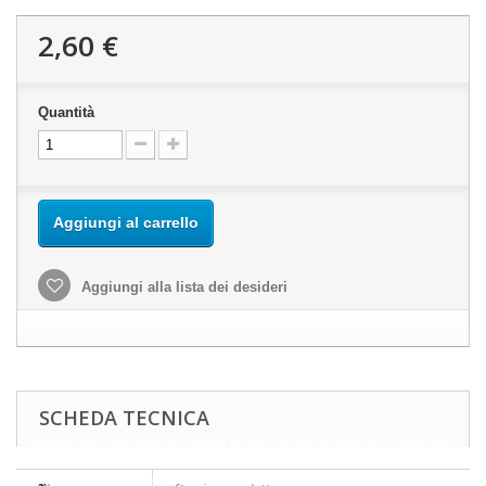
2,60 €
Quantità
Aggiungi al carrello
Aggiungi alla lista dei desideri
SCHEDA TECNICA
Questo sito web utilizza cookie propri e di terze parti per migliorare i
nostri servizi e mostrarti pubblicità relativa alle tue preferenze
analizzando le tue abitudini di navigazione. Per dare il tuo consenso