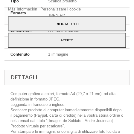
Tipo
Scarica prodotto
al suo utilizzo, premi il pulsante Accetto.
Más Información
Personalizzare i cookie
Formato
JPEG HD
immagine
RIFIUTA TUTTI
Dimensioni
A4 - 29,7 x 21 cm
ACEPTO
Lingua
Inglese e francese
Contenuto
1 immagine
DETTAGLI
Computer grafica a colori, formato A4 (29,7 x 21 cm), ad alta
definizione in formato JPEG.
Leggenda in francese e inglese.
Scaricare prodotto al computer immediatamente disponibili dopo
il pagamento (Paypal, carta di credito) nella vostra storia ordine o
nella email dal titolo "[Images de Soldats - Andre Jouineau]
Prodotto virtuale per scaricare".
Per stampare le immagini, si consiglia di utilizzare foto lucida o