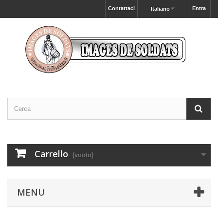
Contattaci
Entra
Italiano
Carrello
(vuoto)
MENU