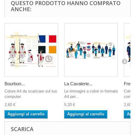
QUESTO PRODOTTO HANNO COMPRATO
ANCHE:
Bourbon...
La Cavalerie...
Frenc
Colore A4 da scaricare sul tuo
Le immagini a colori in formato
Colore
computer.
A4 per...
compu
2,60 €
5,20 €
2,60 €
Aggiungi al carrello
Aggiungi al carrello
Aggi
SCARICA