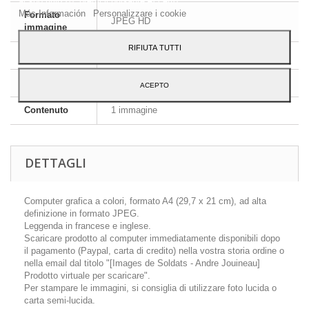
al suo utilizzo, premi il pulsante Accetto.
Más Información
Personalizzare i cookie
Formato
JPEG HD
immagine
RIFIUTA TUTTI
Dimensioni
A4 - 29,7 x 21 cm
Lingua
Inglese e francese
ACEPTO
Contenuto
1 immagine
DETTAGLI
Computer grafica a colori, formato A4 (29,7 x 21 cm), ad alta
definizione in formato JPEG.
Leggenda in francese e inglese.
Scaricare prodotto al computer immediatamente disponibili dopo
il pagamento (Paypal, carta di credito) nella vostra storia ordine o
nella email dal titolo "[Images de Soldats - Andre Jouineau]
Prodotto virtuale per scaricare".
Per stampare le immagini, si consiglia di utilizzare foto lucida o
carta semi-lucida.