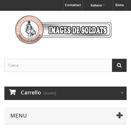
Contattaci
Entra
Italiano
Carrello
(vuoto)
MENU