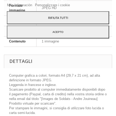
al suo utilizzo, premi il pulsante Accetto.
Más Información
Personalizzare i cookie
Formato
JPEG HD
immagine
RIFIUTA TUTTI
Dimensioni
A4 - 29,7 x 21 cm
Lingua
Inglese e francese
ACEPTO
Contenuto
1 immagine
DETTAGLI
Computer grafica a colori, formato A4 (29,7 x 21 cm), ad alta
definizione in formato JPEG.
Leggenda in francese e inglese.
Scaricare prodotto al computer immediatamente disponibili dopo
il pagamento (Paypal, carta di credito) nella vostra storia ordine o
nella email dal titolo "[Images de Soldats - Andre Jouineau]
Prodotto virtuale per scaricare".
Per stampare le immagini, si consiglia di utilizzare foto lucida o
carta semi-lucida.