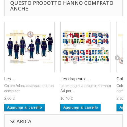
QUESTO PRODOTTO HANNO COMPRATO
ANCHE:
Les...
Les drapeaux...
Collar
Colore A4 da scaricare sul tuo
Le immagini a colori in formato
Colore
computer.
A4 per...
compu
2,60 €
10,40 €
2,60 €
Aggiungi al carrello
Aggiungi al carrello
Aggi
SCARICA