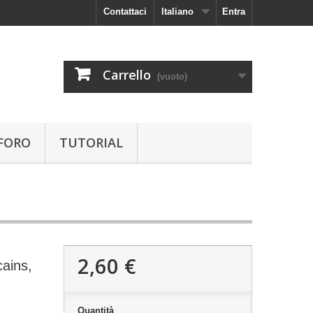
Contattaci
Italiano
Entra
Carrello
(vuoto)
FORO
TUTORIAL
2,60 €
cains,
Quantità