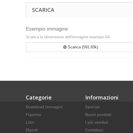
SCARICA
Esempio immagine
Scarica la dimensione dell'immagine esempio A4.
Scarica (591.83k)
Categorie
Informazioni
Download Immagini
Speciali
Figurine
Nuovi prodotti
Libri
I più venduti
Dipinti
Contattaci