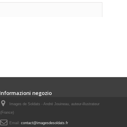
Informazioni negozio
Images de Soldats - André Jouineau, auteur-illustrateur
(France)
Email:
contact@imagesdesoldats.fr