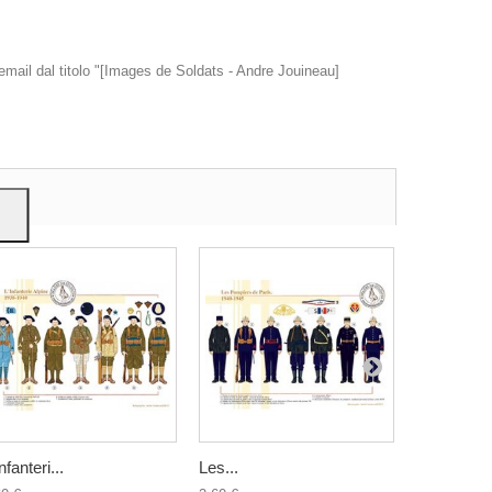
 email dal titolo "[Images de Soldats - Andre Jouineau]
e
nfanteri...
Les...
L'Officier...