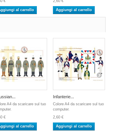
60 €
2,60 €
2,60 €
ggiungi al carrello
Aggiungi al carrello
Aggiungi 
ussian...
Infanterie...
L’Armée de
lore A4 da scaricare sul tuo
Colore A4 da scaricare sul tuo
Colore A4 d
mputer.
computer.
computer.
60 €
2,60 €
2,60 €
ggiungi al carrello
Aggiungi al carrello
Aggiungi 