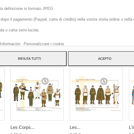
lta definizione in formato JPEG.
opo il pagamento (Paypal, carta di credito) nella vostra storia ordine o nella
o sito web utilizza cookie propri e di terze parti per migliorare i nostri servizi 
ida o carta semi-lucida.
arti pubblicità relativa alle tue preferenze analizzando le tue abitudini di
azione. Per dare il tuo consenso al suo utilizzo, premi il pulsante Accetto.
Información
Personalizzare i cookie
ATEGORY:
RIFIUTA TUTTI
ACEPTO
Les Corps...
Les...
L'I