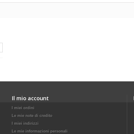
Il mio account
I miei ordini
Le mie note di credito
I miei indirizzi
Le mie informazioni personali