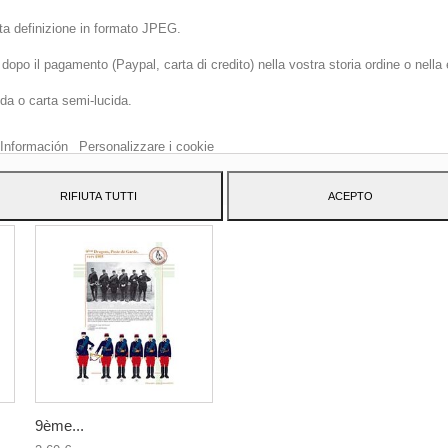
lta definizione in formato JPEG.
opo il pagamento (Paypal, carta di credito) nella vostra storia ordine o nella
o sito web utilizza cookie propri e di terze parti per migliorare i nostri servizi 
ida o carta semi-lucida.
arti pubblicità relativa alle tue preferenze analizzando le tue abitudini di
azione. Per dare il tuo consenso al suo utilizzo, premi il pulsante Accetto.
Información
Personalizzare i cookie
TEGORY:
RIFIUTA TUTTI
ACEPTO
9ème...