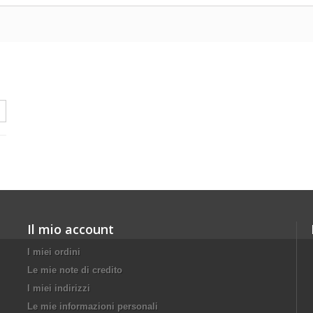
Il mio account
I miei ordini
Le mie note di credito
I miei indirizzi
Le mie informazioni personali