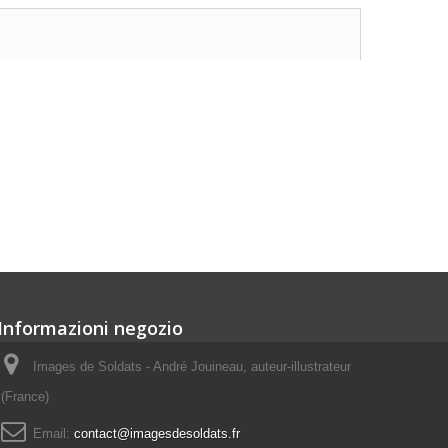
Informazioni negozio
Images de Soldats - André Jouineau, auteur-illustrateur
(France)
Email:
contact@imagesdesoldats.fr