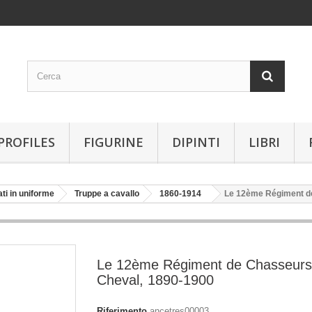
PROFILES
FIGURINE
DIPINTI
LIBRI
ati in uniforme
Truppe a cavallo
1860-1914
Le 12ème Régiment d
Le 12ème Régiment de Chasseurs
Cheval, 1890-1900
Riferimento
ancetres00003