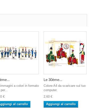
ème...
Le 30ème...
Le 3ème...
 immagini a colori in formato
Colore A4 da scaricare sul tuo
Colore A4 d
per...
computer.
computer.
20 €
2,60 €
2,60 €
ggiungi al carrello
Aggiungi al carrello
Aggiungi 