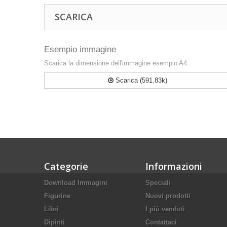
SCARICA
Esempio immagine
Scarica la dimensione dell'immagine esempio A4.
Scarica (591.83k)
Categorie
Informazioni
Download Immagini
Speciali
Figurine
Nuovi prodotti
Libri
I più venduti
Dipinti
Contattaci