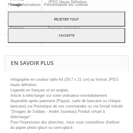
JPEG Haute Définition
Plus d'informations
Personnaliser les cookies
Image
Dimensions
A4 - 29,7 x 21 cm
REJETER TOUT
Langue
Français et Anglais
J'ACCEPTE
Contenu
1 planche d'uniforme
EN SAVOIR PLUS
Infographie en couleur taille A4 (29,7 x 21 cm) au format JPEG
haute définition.
Légende en français et en anglais.
Article à télécharger sur votre ordinateur immédiatement
disponible après paiement (Paypal, carte de bancaire ou chèque
bancaire) via l'historique de vos commandes ou via l'email intitulé
"[Images de Soldats - André Jouineau] Produit virtuel à
télécharger".
Pour l'impression des planches, nous vous conseillons d'utiliser
du papier photo glacé ou semi-glacé.