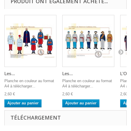
PRODUIT ONT ÉGALEMENT ACHETÉ...
Les...
Les...
L'Offi
Planche en couleur au format
Planche en couleur au format
Planch
A4 à télécharger...
A4 à télécharger...
A4 à t
2,60 €
2,60 €
2,60 €
Ajouter au panier
Ajouter au panier
Ajou
TÉLÉCHARGEMENT