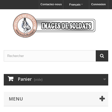
Contactez-nous
Connexion
Français
Panier
(vide)
MENU