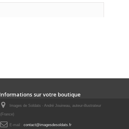
Informations sur votre boutique
Images de Soldats - André Jouineau, auteur-illustrateur
(France)
E-mail :
contact@imagesdesoldats.fr