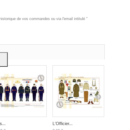
historique de vos commandes ou via l'email intitulé "
es et
e
on
s...
L'Officier...
Le...