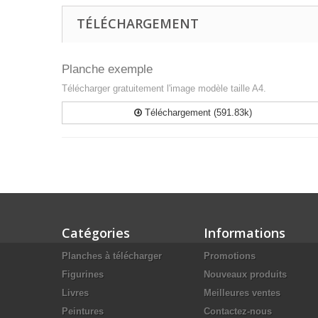
TÉLÉCHARGEMENT
Planche exemple
Télécharger gratuitement l'image modèle taille A4.
Téléchargement (591.83k)
Catégories
Informations
Planches à télécharger
Promotions
Figurines
Nouveaux produits
Livres
Meilleures ventes
Peintures
Contactez-nous