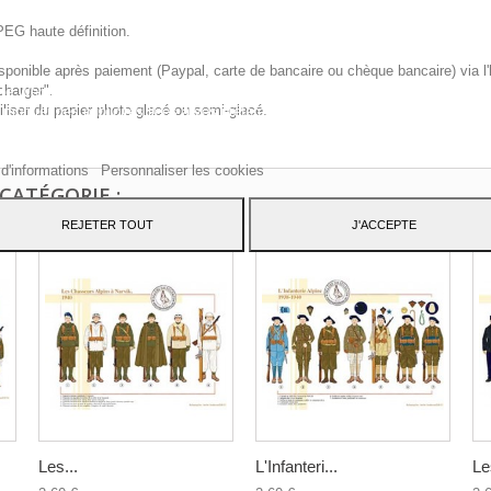
PEG haute définition.
sponible après paiement (Paypal, carte de bancaire ou chèque bancaire) via l'
charger".
te Web utilise ses propres cookies et ceux de tiers pour améliorer nos servic
iliser du papier photo glacé ou semi-glacé.
 montrer des publicités liées à vos préférences en analysant vos habitudes d
ation. Pour donner votre consentement à son utilisation, appuyez sur le bout
pter.
 d'informations
Personnaliser les cookies
CATÉGORIE :
REJETER TOUT
J'ACCEPTE
Les...
L'Infanteri...
Le