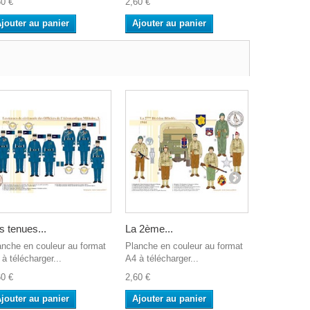
60 €
2,60 €
2,60 €
jouter au panier
Ajouter au panier
Ajouter a
s tenues...
La 2ème...
Le...
anche en couleur au format
Planche en couleur au format
Planche en 
à télécharger...
A4 à télécharger...
A4 à télécha
60 €
2,60 €
2,60 €
jouter au panier
Ajouter au panier
Ajouter a