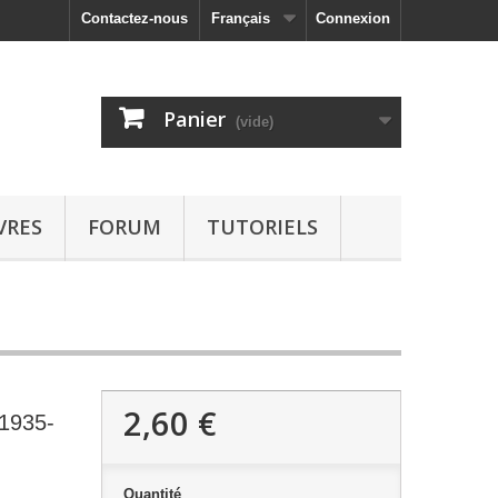
Contactez-nous
Français
Connexion
Panier
(vide)
VRES
FORUM
TUTORIELS
2,60 €
 1935-
Quantité