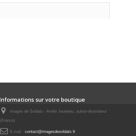
Informations sur votre boutique
Images de Soldats - André Jouineau, auteur-illustrateur
(France)
E-mail :
contact@imagesdesoldats.fr