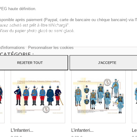
PEG haute définition.
sponible après paiement (Paypal, carte de bancaire ou chèque bancaire) via l'
vez acheté est prêt à être téléchargé".
te Web utilise ses propres cookies et ceux de tiers pour améliorer nos servic
iliser du papier photo glacé ou semi-glacé.
 montrer des publicités liées à vos préférences en analysant vos habitudes d
ation. Pour donner votre consentement à son utilisation, appuyez sur le bout
pter.
 d'informations
Personnaliser les cookies
CATÉGORIE :
REJETER TOUT
J'ACCEPTE
L’Infanteri...
L’infanteri...
Le