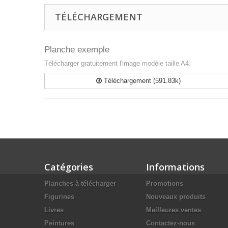
TÉLÉCHARGEMENT
Planche exemple
Télécharger gratuitement l'image modèle taille A4.
Téléchargement (591.83k)
Catégories
Informations
Planches à télécharger
Promotions
Figurines
Nouveaux produits
Livres
Meilleures ventes
Peintures
Contactez-nous