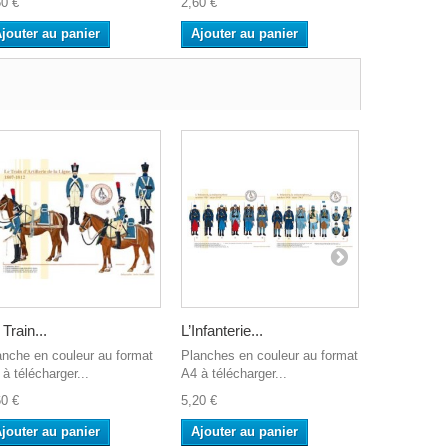
60 €
2,60 €
2,60 €
jouter au panier
Ajouter au panier
Ajouter a
 Train...
L’Infanterie...
Le Génie d
anche en couleur au format
Planches en couleur au format
Planche en 
à télécharger...
A4 à télécharger...
A4 à télécha
60 €
5,20 €
2,60 €
jouter au panier
Ajouter au panier
Ajouter a