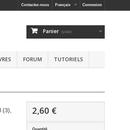
Contactez-nous
Français
Connexion
Panier
(vide)
VRES
FORUM
TUTORIELS
2,60 €
 (3),
Quantité