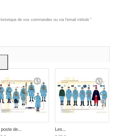
historique de vos commandes ou via l'email intitulé "
es et
e
on
 poste de...
Les...
Les 56 et..