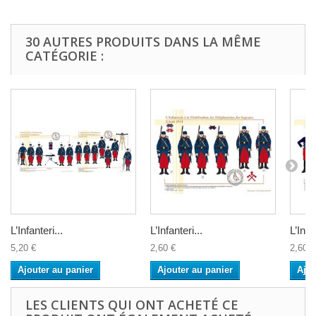
30 AUTRES PRODUITS DANS LA MÊME
CATÉGORIE :
L’Infanteri...
L’Infanteri...
L’Infan
5,20 €
2,60 €
2,60 €
Ajouter au panier
Ajouter au panier
Ajou
LES CLIENTS QUI ONT ACHETÉ CE