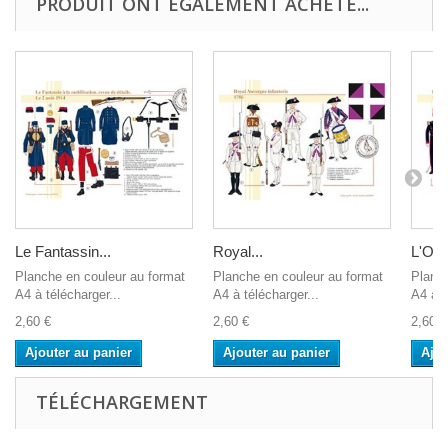
PRODUIT ONT ÉGALEMENT ACHETÉ...
Le Fantassin...
Royal...
L'Offi
Planche en couleur au format
Planche en couleur au format
Planch
A4 à télécharger...
A4 à télécharger...
A4 à t
2,60 €
2,60 €
2,60 €
Ajouter au panier
Ajouter au panier
Ajou
TÉLÉCHARGEMENT