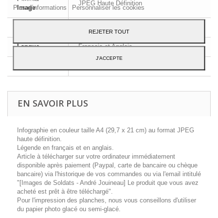
JPEG Haute Définition
Plus d'informations
Personnaliser les cookies
Image
Dimensions
A4 - 29,7 x 21 cm
REJETER TOUT
Langue
Français et Anglais
J'ACCEPTE
Contenu
1 planche d'uniforme
EN SAVOIR PLUS
Infographie en couleur taille A4 (29,7 x 21 cm) au format JPEG
haute définition.
Légende en français et en anglais.
Article à télécharger sur votre ordinateur immédiatement
disponible après paiement (Paypal, carte de bancaire ou chèque
bancaire) via l'historique de vos commandes ou via l'email intitulé
"[Images de Soldats - André Jouineau] Le produit que vous avez
acheté est prêt à être téléchargé".
Pour l'impression des planches, nous vous conseillons d'utiliser
du papier photo glacé ou semi-glacé.