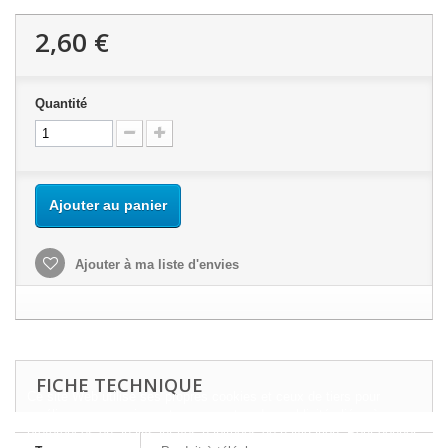
2,60 €
Quantité
Ajouter au panier
Ajouter à ma liste d'envies
FICHE TECHNIQUE
Ce site Web utilise ses propres cookies et ceux de tiers pour
améliorer nos services et vous montrer des publicités liées à vos
préférences en analysant vos habitudes de navigation. Pour donner