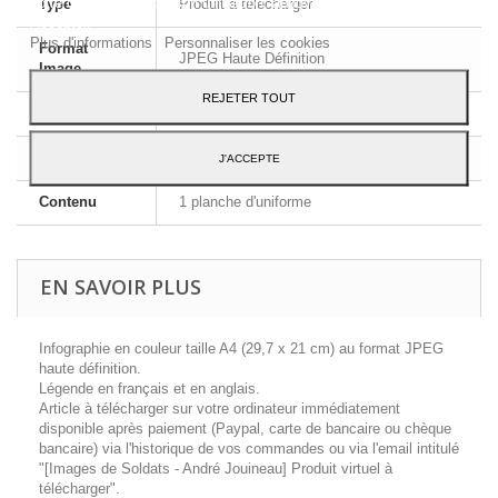
votre consentement à son utilisation, appuyez sur le bouton
Type
Produit à télécharger
Accepter.
Plus d'informations
Personnaliser les cookies
Format
JPEG Haute Définition
Image
REJETER TOUT
Dimensions
A4 - 29,7 x 21 cm
Langue
Français et Anglais
J'ACCEPTE
Contenu
1 planche d'uniforme
EN SAVOIR PLUS
Infographie en couleur taille A4 (29,7 x 21 cm) au format JPEG
haute définition.
Légende en français et en anglais.
Article à télécharger sur votre ordinateur immédiatement
disponible après paiement (Paypal, carte de bancaire ou chèque
bancaire) via l'historique de vos commandes ou via l'email intitulé
"[Images de Soldats - André Jouineau] Produit virtuel à
télécharger".