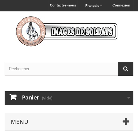
Contactez-nous
Connexion
Français
Panier
(vide)
MENU