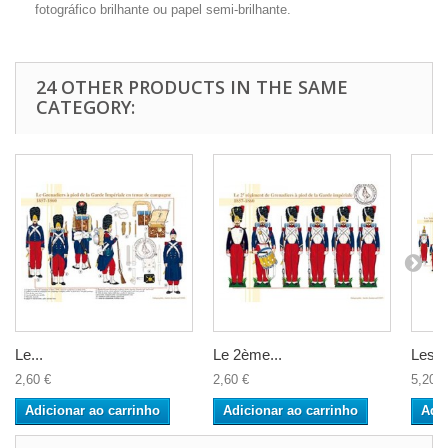
fotográfico brilhante ou papel semi-brilhante.
24 OTHER PRODUCTS IN THE SAME
CATEGORY:
Le...
Le 2ème...
Les...
2,60 €
2,60 €
5,20 €
Adicionar ao carrinho
Adicionar ao carrinho
Adic