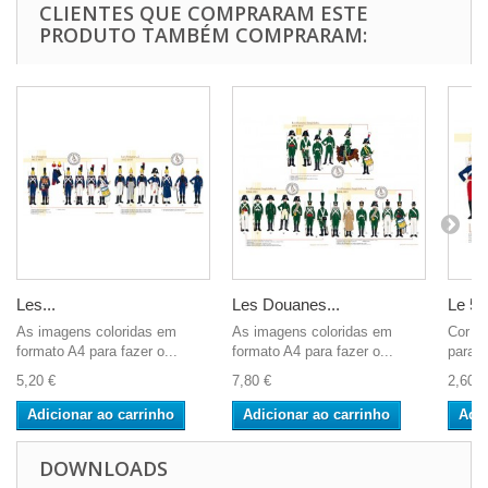
CLIENTES QUE COMPRARAM ESTE
PRODUTO TAMBÉM COMPRARAM:
Les...
Les Douanes...
Le 5è
As imagens coloridas em
As imagens coloridas em
Cor A4
formato A4 para fazer o...
formato A4 para fazer o...
para o
5,20 €
7,80 €
2,60 €
Adicionar ao carrinho
Adicionar ao carrinho
Adic
DOWNLOADS