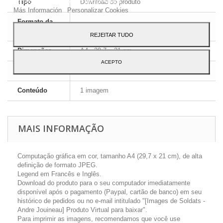
ao seu uso, pressione o botão Aceito.
Tipo
Download do produto
Más Información
Personalizar Cookies
Formato da
JPEG HD
imagem
REJEITAR TUDO
Dimensões
A4 - 29,7 x 21 cm
ACEPTO
Língua
Inglês e Francês
Conteúdo
1 imagem
MAIS INFORMAÇÃO
Computação gráfica em cor, tamanho A4 (29,7 x 21 cm), de alta
definição de formato JPEG.
Legend em Francês e Inglês.
Download do produto para o seu computador imediatamente
disponível após o pagamento (Paypal, cartão de banco) em seu
histórico de pedidos ou no e-mail intitulado "[Images de Soldats -
Andre Jouineau] Produto Virtual para baixar".
Para imprimir as imagens, recomendamos que você use