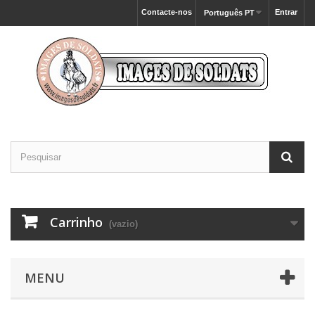
Contacte-nos
Entrar
Português PT
Carrinho
(vazio)
MENU