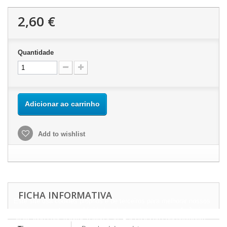
2,60 €
Quantidade
Adicionar ao carrinho
Add to wishlist
FICHA INFORMATIVA
Este site usa cookies próprios e de terceiros para melhorar nossos
serviços e mostrar a publicidade relacionada às suas preferências,
analisando seus hábitos navegação. Para dar seu consentimento