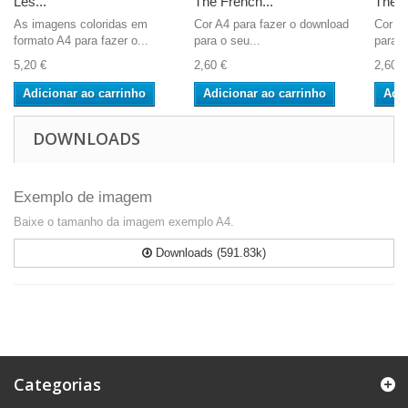
Les...
The French...
The 6t
As imagens coloridas em
Cor A4 para fazer o download
Cor A4
formato A4 para fazer o...
para o seu...
para o
5,20 €
2,60 €
2,60 €
Adicionar ao carrinho
Adicionar ao carrinho
Adic
DOWNLOADS
Exemplo de imagem
Baixe o tamanho da imagem exemplo A4.
Downloads (591.83k)
Categorias