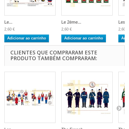
Le...
Le 2ème...
Les...
2,60 €
2,60 €
2,60 €
Adicionar ao carrinho
Adicionar ao carrinho
Adic
CLIENTES QUE COMPRARAM ESTE
PRODUTO TAMBÉM COMPRARAM: