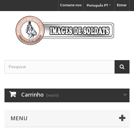
Contacte-nos
Entrar
Português PT
Carrinho
(vazio)
MENU