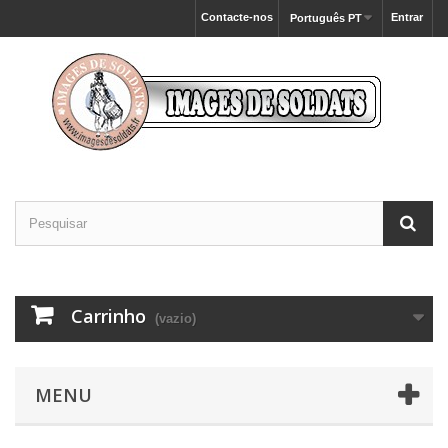
Contacte-nos
Entrar
Português PT
Carrinho
(vazio)
MENU