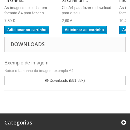
La Garde...
St Chamont...
Les...
As imagens coloridas em
Cor A4 para fazer o download
As im
formato A4 para fazer o...
para o seu...
format
7,80 €
2,60 €
10,40 
Adicionar ao carrinho
Adicionar ao carrinho
Adic
DOWNLOADS
Exemplo de imagem
Baixe o tamanho da imagem exemplo A4.
Downloads (591.83k)
Categorias