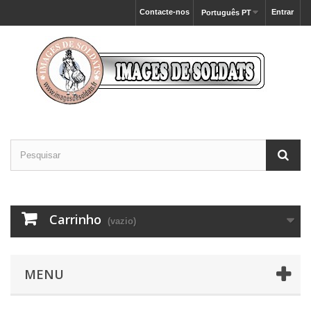
Contacte-nos
Entrar
Português PT
Carrinho
(vazio)
MENU