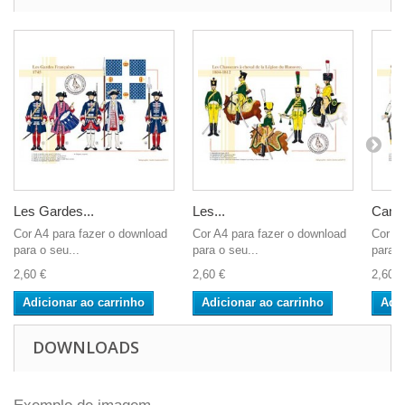
Les Gardes...
Les...
Cambr
Cor A4 para fazer o download
Cor A4 para fazer o download
Cor A4
para o seu...
para o seu...
para o
2,60 €
2,60 €
2,60 €
Adicionar ao carrinho
Adicionar ao carrinho
Adic
DOWNLOADS