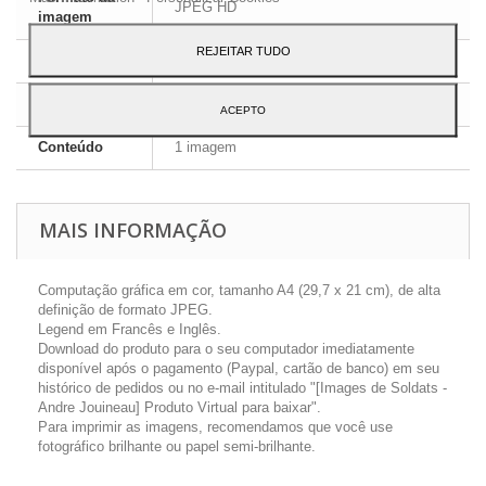
JPEG HD
imagem
REJEITAR TUDO
Dimensões
A4 - 29,7 x 21 cm
Língua
Inglês e Francês
ACEPTO
Conteúdo
1 imagem
MAIS INFORMAÇÃO
Computação gráfica em cor, tamanho A4 (29,7 x 21 cm), de alta
definição de formato JPEG.
Legend em Francês e Inglês.
Download do produto para o seu computador imediatamente
disponível após o pagamento (Paypal, cartão de banco) em seu
histórico de pedidos ou no e-mail intitulado "[Images de Soldats -
Andre Jouineau] Produto Virtual para baixar".
Para imprimir as imagens, recomendamos que você use
fotográfico brilhante ou papel semi-brilhante.