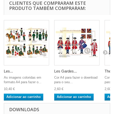
CLIENTES QUE COMPRARAM ESTE
PRODUTO TAMBÉM COMPRARAM:
Les...
Les Gardes...
The 1
As imagens coloridas em
Cor A4 para fazer o download
Cor A4
formato A4 para fazer o...
para o seu...
para o
10,40 €
2,60 €
2,60 €
Adicionar ao carrinho
Adicionar ao carrinho
Adic
DOWNLOADS