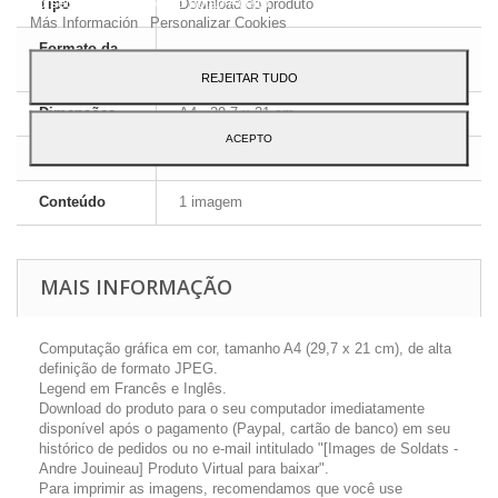
ao seu uso, pressione o botão Aceito.
Tipo
Download do produto
Más Información
Personalizar Cookies
Formato da
JPEG HD
imagem
REJEITAR TUDO
Dimensões
A4 - 29,7 x 21 cm
ACEPTO
Língua
Inglês e Francês
Conteúdo
1 imagem
MAIS INFORMAÇÃO
Computação gráfica em cor, tamanho A4 (29,7 x 21 cm), de alta
definição de formato JPEG.
Legend em Francês e Inglês.
Download do produto para o seu computador imediatamente
disponível após o pagamento (Paypal, cartão de banco) em seu
histórico de pedidos ou no e-mail intitulado "[Images de Soldats -
Andre Jouineau] Produto Virtual para baixar".
Para imprimir as imagens, recomendamos que você use