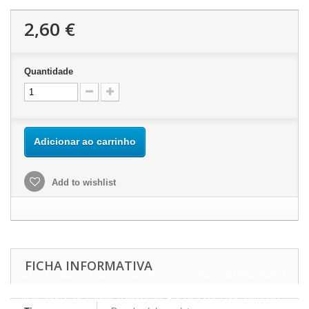
2,60 €
Quantidade
Adicionar ao carrinho
Add to wishlist
FICHA INFORMATIVA
Este site usa cookies próprios e de terceiros para melhorar nossos
serviços e mostrar a publicidade relacionada às suas preferências,
analisando seus hábitos navegação. Para dar seu consentimento