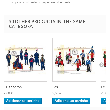
fotográfico brilhante ou papel semi-brilhante.
30 OTHER PRODUCTS IN THE SAME
CATEGORY:
L’Escadron...
Les...
Le 2è
2,60 €
2,60 €
2,60 €
Adicionar ao carrinho
Adicionar ao carrinho
Adic