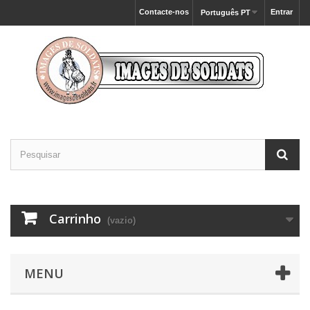
Contacte-nos
Entrar
Português PT
Carrinho
(vazio)
MENU