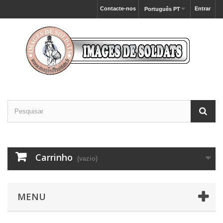
Contacte-nos
Entrar
Português PT
Carrinho
(vazio)
MENU