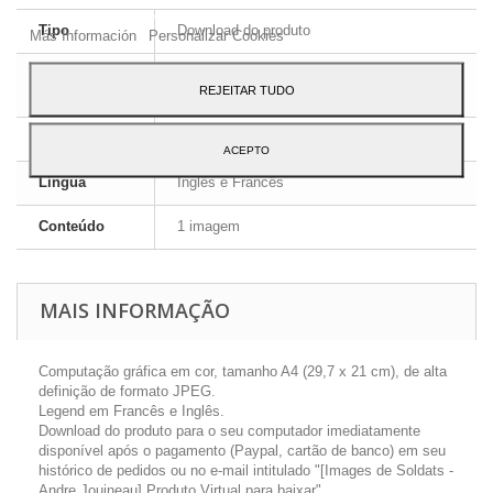
ao seu uso, pressione o botão Aceito.
Tipo
Download do produto
Más Información
Personalizar Cookies
Formato da
JPEG HD
REJEITAR TUDO
imagem
Dimensões
A4 - 29,7 x 21 cm
ACEPTO
Língua
Inglês e Francês
Conteúdo
1 imagem
MAIS INFORMAÇÃO
Computação gráfica em cor, tamanho A4 (29,7 x 21 cm), de alta
definição de formato JPEG.
Legend em Francês e Inglês.
Download do produto para o seu computador imediatamente
disponível após o pagamento (Paypal, cartão de banco) em seu
histórico de pedidos ou no e-mail intitulado "[Images de Soldats -
Andre Jouineau] Produto Virtual para baixar".