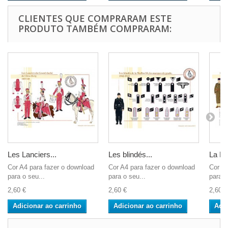
CLIENTES QUE COMPRARAM ESTE
PRODUTO TAMBÉM COMPRARAM:
Les Lanciers...
Les blindés...
La Lé
Cor A4 para fazer o download
Cor A4 para fazer o download
Cor A4
para o seu...
para o seu...
para o
2,60 €
2,60 €
2,60 €
Adicionar ao carrinho
Adicionar ao carrinho
Adic