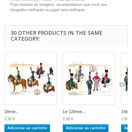
Para imprimir as imagens, recomendamos que você use
fotográfico brilhante ou papel semi-brilhante.
30 OTHER PRODUCTS IN THE SAME
CATEGORY:
2ème...
Le 12ème...
14ème
2,60 €
2,60 €
2,60 €
Adicionar ao carrinho
Adicionar ao carrinho
Adic