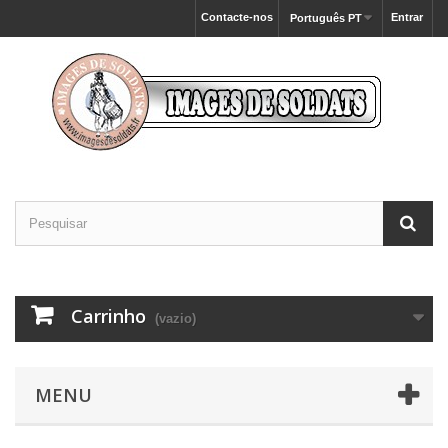
Contacte-nos
Entrar
Português PT
Carrinho
(vazio)
MENU