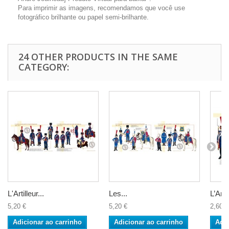
Para imprimir as imagens, recomendamos que você use
fotográfico brilhante ou papel semi-brilhante.
24 OTHER PRODUCTS IN THE SAME
CATEGORY:
L'Artilleur...
Les...
L’Artil
5,20 €
5,20 €
2,60 €
Adicionar ao carrinho
Adicionar ao carrinho
Adic