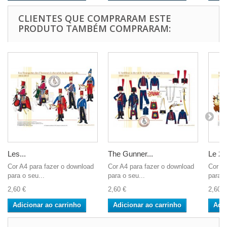
CLIENTES QUE COMPRARAM ESTE
PRODUTO TAMBÉM COMPRARAM:
Les...
The Gunner...
Le 28
Cor A4 para fazer o download
Cor A4 para fazer o download
Cor A4
para o seu...
para o seu...
para o
2,60 €
2,60 €
2,60 €
Adicionar ao carrinho
Adicionar ao carrinho
Adic