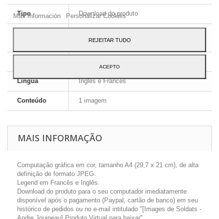
ao seu uso, pressione o botão Aceito.
Tipo
Download do produto
Más Información
Personalizar Cookies
Formato da
JPEG HD
REJEITAR TUDO
imagem
Dimensões
A4 - 29,7 x 21 cm
ACEPTO
Língua
Inglês e Francês
Conteúdo
1 imagem
MAIS INFORMAÇÃO
Computação gráfica em cor, tamanho A4 (29,7 x 21 cm), de alta
definição de formato JPEG.
Legend em Francês e Inglês.
Download do produto para o seu computador imediatamente
disponível após o pagamento (Paypal, cartão de banco) em seu
histórico de pedidos ou no e-mail intitulado "[Images de Soldats -
Andre Jouineau] Produto Virtual para baixar".